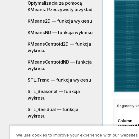
Optymalizacja za pomocą
KMeans: Rzeczywisty przykład
KMeans2D — funkcja wykresu
KMeansND — funkcja wykresu
KMeansCentroid2D — funkcja
wykresu
KMeansCentroidND — funkcja
wykresu
STL_Trend — funkcja wykresu
STL_Seasonal — funkcja
wykresu
Segmenty k
STL_Residual — funkcja
wykresu
Samouczek — Dekompozycja
szeregu czasowego w Qlik
We use cookies to improve your experience with our websites