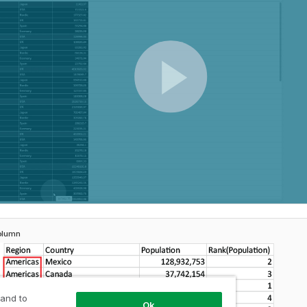
olumn
 and to
Ok