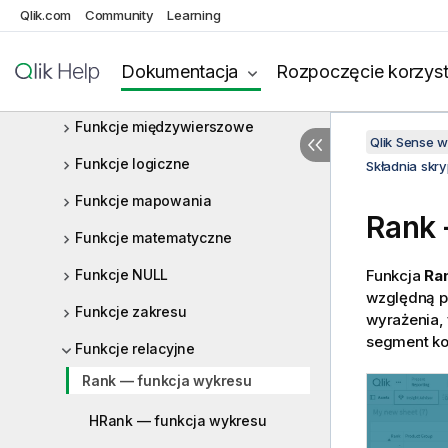
Qlik.com
Ogólne funkcje liczbowe
Community
Learning
Funkcje geoprzestrzenne
Dokumentacja
Rozpoczęcie korzyst
Funkcje interpretacji
Funkcje międzywierszowe
Qlik Sense 
Funkcje logiczne
Składnia skr
Funkcje mapowania
Rank
Funkcje matematyczne
Funkcje NULL
Funkcja
Ran
względną p
Funkcje zakresu
wyrażenia, 
segment ko
Funkcje relacyjne
Rank — funkcja wykresu
HRank — funkcja wykresu