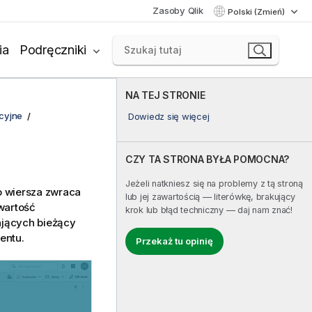
Zasoby Qlik
Polski (Zmień)
ia
Podręczniki
NA TEJ STRONIE
acyjne
Dowiedz się więcej
CZY TA STRONA BYŁA POMOCNA?
Jeżeli natkniesz się na problemy z tą stroną
o wiersza zwraca
lub jej zawartością — literówkę, brakujący
wartość
krok lub błąd techniczny — daj nam znać!
ających bieżący
entu.
Przekaż tu opinię