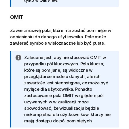
o
tylko w
QlikView
.
r
m
OMIT
a
c
Zawiera nazwę pola, które ma zostać pominięte w
j
odniesieniu do danego użytkownika. Pole może
a
zawierać symbole wieloznaczne lub być puste.
I
Zalecane jest, aby nie stosować
OMIT
w
n
przypadku pól kluczowych. Pola klucza,
f
które są pomijane, są widoczne w
o
przeglądarce modelu danych, ale ich
r
zawartość jest niedostępna, co może być
m
mylące dla użytkownika. Ponadto
a
zastosowanie pola
OMIT
względem pól
c
używanych w wizualizacji może
j
spowodować, że wizualizacja będzie
a
niekompletna dla użytkowników, którzy nie
mają dostępu do pól pominiętych.