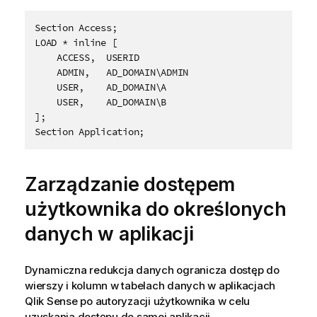
Section Access;

LOAD * inline [

    ACCESS,  USERID

    ADMIN,   AD_DOMAIN\ADMIN

    USER,    AD_DOMAIN\A

    USER,    AD_DOMAIN\B

];

Zarządzanie dostępem
użytkownika do określonych
danych w aplikacji
Dynamiczna redukcja danych ogranicza dostęp do
wierszy i kolumn w tabelach danych w aplikacjach
Qlik Sense po autoryzacji użytkownika w celu
uzyskania dostępu do samej aplikacji.