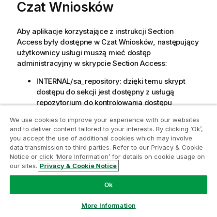
Czat Wniosków
Aby aplikacje korzystające z instrukcji Section
Access były dostępne w
Czat Wniosków
, następujący
użytkownicy usługi muszą mieć dostęp
administracyjny w skrypcie Section Access:
INTERNAL/sa_repository: dzięki temu skrypt
dostępu do sekcji jest dostępny z usługą
repozytorium do kontrolowania dostępu
użytkowników.
We use cookies to improve your experience with our websites
INTERNAL/sa_scheduler: umożliwia
and to deliver content tailored to your interests. By clicking ‘Ok’,
przeładowanie aplikacji przy użyciu zadań
you accept the use of additional cookies which may involve
QMC
.
data transmission to third parties. Refer to our Privacy & Cookie
Notice or click ‘More Information’ for details on cookie usage on
our sites.
Privacy & Cookie Notice
O
Jeśli masz poufne informacje w nazwach
s
aplikacji, pól lub elementów głównych, mogą
Ok
t
one zostać ujawnione przez udostępnienie
r
aplikacji używających instrukcji Section
More Information
z
Access dla funkcji
Czat Wniosków
.
Sugestie