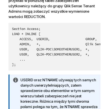
przykład w poniższej tabeli zabezpieczeń
użytkownicy należący do grupy Qlik Sense Tenant
Admins mogą zobaczyć wszystkie wymienione
wartości REDUCTION.
Section Access;

LOAD * INLINE [

    ACCESS,  USERID,                   GROUP,       
    ADMIN,   *,                        Qlik Sense Te
    USER,    QLIK-POC\SOMEOTHERUSER1,  *,           
    USER,    QLIK-POC\SOMEOTHERUSER2,  *,           
    ...

];	
I
USERID
oraz
NTNAME
używają tych samych
n
danych uwierzytelniających, zatem
f
sprawdzenie obu elementów w tym samym
o
wierszu tabeli zabezpieczeń nie jest
r
konieczne. Różnica między tymi dwoma
m
polami polega na tym, że
NTNAME
sprawdza