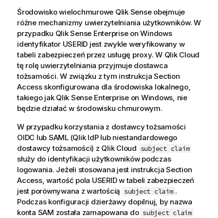
Środowisko wielochmurowe
Qlik Sense
obejmuje
różne mechanizmy uwierzytelniania użytkowników. W
przypadku
Qlik Sense Enterprise on Windows
identyfikator USERID jest zwykle weryfikowany w
tabeli zabezpieczeń przez usługę proxy. W
Qlik Cloud
tę rolę uwierzytelniania przyjmuje dostawca
tożsamości. W związku z tym instrukcja Section
Access skonfigurowana dla środowiska lokalnego,
takiego jak
Qlik Sense Enterprise on Windows
, nie
będzie działać w środowisku chmurowym.
W przypadku korzystania z dostawcy tożsamości
OIDC lub SAML (Qlik IdP lub niestandardowego
dostawcy tożsamości) z
Qlik Cloud
subject claim
służy do identyfikacji użytkowników podczas
logowania. Jeżeli stosowana jest instrukcja Section
Access, wartość pola USERID w tabeli zabezpieczeń
jest porównywana z wartością
.
subject claim
Podczas konfiguracji dzierżawy dopilnuj, by nazwa
konta SAM została zamapowana do
subject claim