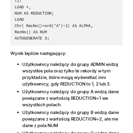
T1:

LOAD *,

NUM AS REDUCTION;

LOAD

Chr( RecNo()+ord('A')-1) AS ALPHA,

RecNo() AS NUM

AUTOGENERATE 3;
Wynik będzie następujący:
Użytkownicy należący do grupy
ADMIN
widzą
wszystkie pola oraz tylko te rekordy w tym
przykładzie, które mogą wyświetlać inni
użytkownicy, gdy
REDUCTION
to 1, 2 lub 3.
Użytkownicy należący do grupy
A
widzą dane
powiązane z wartością
REDUCTION=1
we
wszystkich polach.
Użytkownicy należący do grupy
B
widzą dane
powiązane z wartością
REDUCTION=2
, ale nie
dane z pola NUM