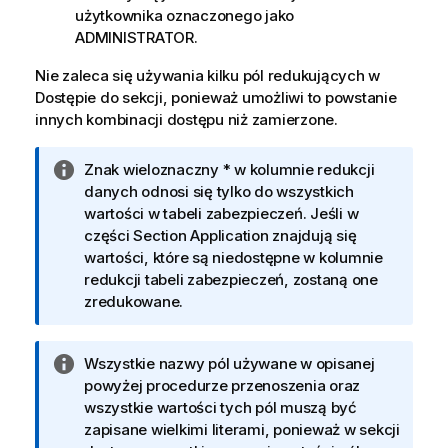
użytkownika oznaczonego jako
ADMINISTRATOR.
Nie zaleca się używania kilku pól redukujących w
Dostępie do sekcji, ponieważ umożliwi to powstanie
innych kombinacji dostępu niż zamierzone.
I
Znak wieloznaczny * w kolumnie redukcji
n
danych odnosi się tylko do wszystkich
f
wartości w tabeli zabezpieczeń. Jeśli w
o
części Section Application znajdują się
r
wartości, które są niedostępne w kolumnie
m
redukcji tabeli zabezpieczeń, zostaną one
a
zredukowane.
c
j
I
Wszystkie nazwy pól używane w opisanej
a
n
powyżej procedurze przenoszenia oraz
f
wszystkie wartości tych pól muszą być
o
zapisane wielkimi literami, ponieważ w sekcji