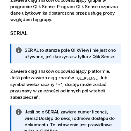
Zawiera ciąg znaków odpowiadający grupie w
programie
Qlik Sense
. Program
Qlik Sense
rozpozna
dane użytkownika dostarczone przez usługę proxy
względem tej grupy.
SERIAL
I
SERIAL to starsze pole
QlikView
i nie jest ono
n
używane, jeśli korzystasz tylko z
Qlik Sense
.
f
o
Zawiera ciąg znaków odpowiadający platformie.
r
Jeśli pole zawiera ciąg znaków
lub
‘QLIKSENSE’
m
symbol wieloznaczny
, dostęp może zostać
‘*’
a
przyznany w zależności od innych pól w tabeli
c
zabezpieczeń.
j
a
I
Jeśli pole
SERIAL
zawiera numer licencji,
n
wiersz Dostęp do sekcji odmówi dostępu do
f
dokumentu. To ustawienie jest prawidłowe