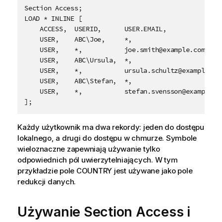
Section Access;

LOAD * INLINE [

    ACCESS,  USERID,      USER.EMAIL,               
    USER,    ABC\Joe,     *,                        
    USER,    *,           joe.smith@example.com,    
    USER,    ABC\Ursula,  *,                        
    USER,    *,           ursula.schultz@example.com
    USER,    ABC\Stefan,  *,                        
    USER,    *,           stefan.svensson@example.co
];	
Każdy użytkownik ma dwa rekordy: jeden do dostępu
lokalnego, a drugi do dostępu w chmurze. Symbole
wieloznaczne zapewniają używanie tylko
odpowiednich pól uwierzytelniających. W tym
przykładzie pole COUNTRY jest używane jako pole
redukcji danych.
Używanie Section Access i