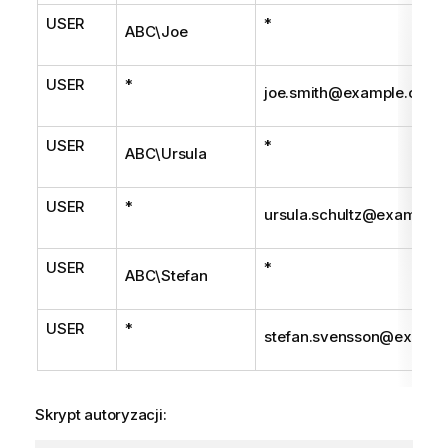
USER
*
ABC\Joe
USER
*
joe.smith@example.com
USER
*
ABC\Ursula
USER
*
ursula.schultz@example
USER
*
ABC\Stefan
USER
*
stefan.svensson@examp
Skrypt autoryzacji: