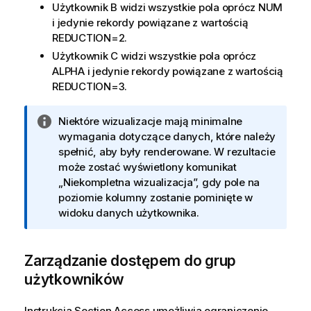
Użytkownik
B
widzi wszystkie pola oprócz
NUM
i jedynie rekordy powiązane z wartością
REDUCTION=2
.
Użytkownik
C
widzi wszystkie pola oprócz
ALPHA
i jedynie rekordy powiązane z wartością
REDUCTION=3
.
I
Niektóre wizualizacje mają minimalne
n
wymagania dotyczące danych, które należy
f
spełnić, aby były renderowane. W rezultacie
o
może zostać wyświetlony komunikat
r
„Niekompletna wizualizacja”, gdy pole na
m
poziomie kolumny zostanie pominięte w
a
widoku danych użytkownika.
c
j
Zarządzanie dostępem do grup
a
użytkowników
Instrukcja Section Access umożliwia ograniczenie