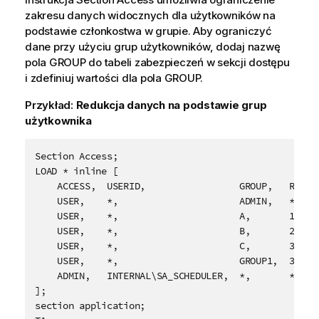
zakresu danych widocznych dla użytkowników na
podstawie członkostwa w grupie. Aby ograniczyć
dane przy użyciu grup użytkowników, dodaj nazwę
pola GROUP do tabeli zabezpieczeń w sekcji dostępu
i zdefiniuj wartości dla pola GROUP.
Przykład:
Redukcja danych na podstawie grup
użytkownika
Section Access;

LOAD * inline [

    ACCESS,  USERID,                 GROUP,   REDUCT
    USER,    *,                      ADMIN,   *,

    USER,    *,                      A,       1,

    USER,    *,                      B,       2,    
    USER,    *,                      C,       3,    
    USER,    *,                      GROUP1,  3,

ADMIN,   INTERNAL\SA_SCHEDULER,  *,       *,
];

section application;
