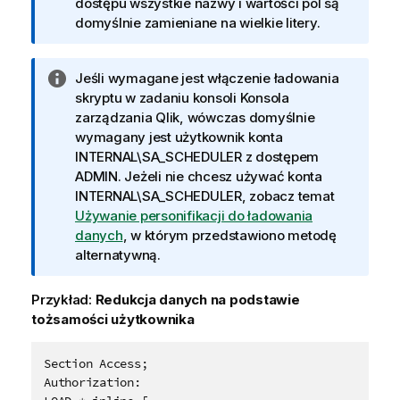
r
dostępu wszystkie nazwy i wartości pól są
m
domyślnie zamieniane na wielkie litery.
a
c
I
Jeśli wymagane jest włączenie ładowania
j
n
skryptu w zadaniu konsoli
Konsola
a
f
zarządzania Qlik
, wówczas domyślnie
o
wymagany jest użytkownik konta
r
INTERNAL\SA_SCHEDULER
z dostępem
m
ADMIN
. Jeżeli nie chcesz używać konta
a
INTERNAL\SA_SCHEDULER, zobacz temat
c
Używanie personifikacji do ładowania
j
danych
, w którym przedstawiono metodę
a
alternatywną.
Przykład:
Redukcja danych na podstawie
tożsamości użytkownika
Authorization:			
