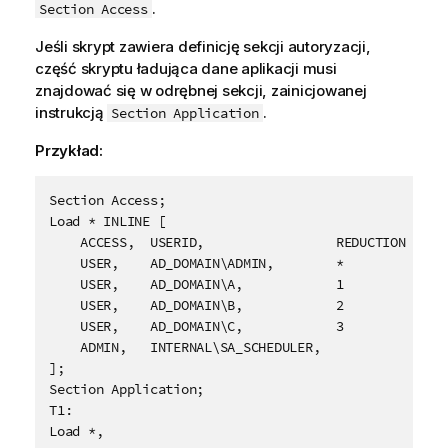
.
Section Access
Jeśli skrypt zawiera definicję sekcji autoryzacji,
część skryptu ładująca dane aplikacji musi
znajdować się w odrębnej sekcji, zainicjowanej
instrukcją
.
Section Application
Przykład:
Load * INLINE [

    ACCESS,  USERID,                 REDUCTION

    USER,    AD_DOMAIN\ADMIN,        *

    USER,    AD_DOMAIN\A,            1

    USER,    AD_DOMAIN\B,            2

    USER,    AD_DOMAIN\C,            3

    ADMIN,   INTERNAL\SA_SCHEDULER,        

];
Section Application;

T1:

Load *,
