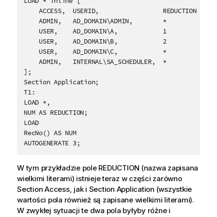
LOAD * inline [

    ACCESS,  USERID,                 REDUCTION

    ADMIN,   AD_DOMAIN\ADMIN,        *

    USER,    AD_DOMAIN\A,            1

    USER,    AD_DOMAIN\B,            2

    USER,    AD_DOMAIN\C,            *	

    ADMIN,   INTERNAL\SA_SCHEDULER,  *	

];
Section Application;						

T1:

LOAD *,

NUM AS REDUCTION;

LOAD

RecNo() AS NUM

W tym przykładzie pole
REDUCTION
(nazwa zapisana
wielkimi literami) istnieje teraz w części zarówno
Section Access, jak i Section Application (wszystkie
wartości pola również są zapisane wielkimi literami).
W zwykłej sytuacji te dwa pola byłyby różne i