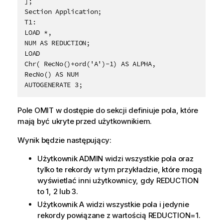
];	
Section Application;

T1:

LOAD *,

NUM AS REDUCTION;

LOAD

Chr( RecNo()+ord('A')-1) AS ALPHA,

RecNo() AS NUM

AUTOGENERATE 3;
Pole
OMIT
w dostępie do sekcji definiuje pola, które
mają być ukryte przed użytkownikiem.
Wynik będzie następujący:
Użytkownik
ADMIN
widzi wszystkie pola oraz
tylko te rekordy w tym przykładzie, które mogą
wyświetlać inni użytkownicy, gdy
REDUCTION
to 1, 2 lub 3.
Użytkownik
A
widzi wszystkie pola i jedynie
rekordy powiązane z wartością
REDUCTION=1
.