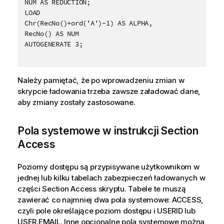
NUM AS REDUCTION;

LOAD

Chr(RecNo()+ord('A')-1) AS ALPHA,

RecNo() AS NUM

AUTOGENERATE 3;

Należy pamiętać, że po wprowadzeniu zmian w
skrypcie ładowania trzeba zawsze załadować dane,
aby zmiany zostały zastosowane.
Pola systemowe w instrukcji Section
Access
Poziomy dostępu są przypisywane użytkownikom w
jednej lub kilku tabelach zabezpieczeń ładowanych w
części Section Access skryptu. Tabele te muszą
zawierać co najmniej dwa pola systemowe:
ACCESS
,
czyli pole określające poziom dostępu i
USERID
lub
USER
.
EMAIL
. Inne opcjonalne pola systemowe można