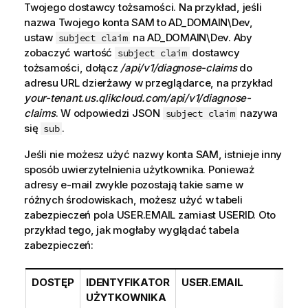
Twojego dostawcy tożsamości. Na przykład, jeśli
nazwa Twojego konta SAM to AD_DOMAIN\Dev,
ustaw
na AD_DOMAIN\Dev. Aby
subject claim
zobaczyć wartość
dostawcy
subject claim
tożsamości, dołącz
/api/v1/diagnose-claims
do
adresu URL dzierżawy w przeglądarce, na przykład
your-tenant.us.qlikcloud.com/api/v1/diagnose-
claims
. W odpowiedzi JSON
nazywa
subject claim
się
.
sub
Jeśli nie możesz użyć nazwy konta SAM, istnieje inny
sposób uwierzytelnienia użytkownika. Ponieważ
adresy e-mail zwykle pozostają takie same w
różnych środowiskach, możesz użyć w tabeli
zabezpieczeń pola USER.EMAIL zamiast USERID. Oto
przykład tego, jak mogłaby wyglądać tabela
zabezpieczeń:
DOSTĘP
IDENTYFIKATOR
USER.EMAIL
UŻYTKOWNIKA