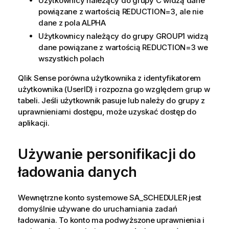
Użytkownicy należący do grupy
C
widzą dane
powiązane z wartością
REDUCTION=3
, ale nie
dane z pola ALPHA
Użytkownicy należący do grupy
GROUP1
widzą
dane powiązane z wartością
REDUCTION=3
we
wszystkich polach
Qlik Sense
porówna użytkownika z identyfikatorem
użytkownika (UserID) i rozpozna go względem grup w
tabeli.
Jeśli użytkownik pasuje lub należy do grupy z
uprawnieniami dostępu, może uzyskać dostęp do
aplikacji.
Używanie personifikacji do
ładowania danych
Wewnętrzne konto systemowe SA_SCHEDULER jest
domyślnie używane do uruchamiania zadań
ładowania. To konto ma podwyższone uprawnienia i