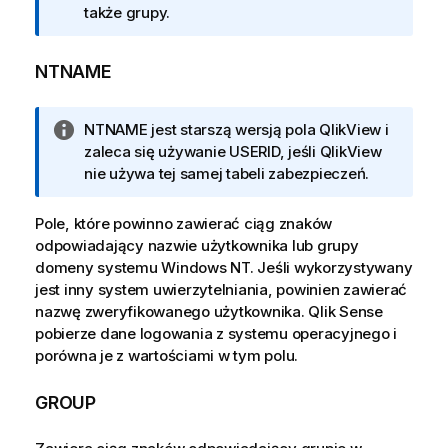
a
także grupy.
c
j
NTNAME
a
I
NTNAME jest starszą wersją pola
QlikView
i
n
zaleca się używanie USERID, jeśli
QlikView
f
nie używa tej samej tabeli zabezpieczeń.
o
r
Pole, które powinno zawierać ciąg znaków
m
odpowiadający nazwie użytkownika lub grupy
a
domeny systemu Windows NT. Jeśli wykorzystywany
c
jest inny system uwierzytelniania, powinien zawierać
j
nazwę zweryfikowanego użytkownika.
Qlik Sense
a
pobierze dane logowania z systemu operacyjnego i
porówna je z wartościami w tym polu.
GROUP