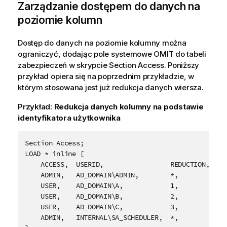
Zarządzanie dostępem do danych na
poziomie kolumn
Dostęp do danych na poziomie kolumny można
ograniczyć, dodając pole systemowe OMIT do tabeli
zabezpieczeń w skrypcie Section Access. Poniższy
przykład opiera się na poprzednim przykładzie, w
którym stosowana jest już redukcja danych wiersza.
Przykład:
Redukcja danych kolumny na podstawie
identyfikatora użytkownika
LOAD * inline [

    ACCESS,  USERID,                 REDUCTION,  OMI
    ADMIN,   AD_DOMAIN\ADMIN,        *,

    USER,    AD_DOMAIN\A,            1,

    USER,    AD_DOMAIN\B,            2,          NUM
    USER,    AD_DOMAIN\C,            3,          ALP
    ADMIN,   INTERNAL\SA_SCHEDULER,  *,
