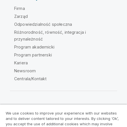
Firma
Zarząd
Odpowiedzialność społeczna
Różnorodność, równość, integracja i
przynależność
Program akademicki
Program partnerski
Kariera
Newsroom
Centrala/Kontakt
Społeczność Qlik
We use cookies to improve your experience with our websites
and to deliver content tailored to your interests. By clicking ‘Ok’,
Umowy prawne
Warunki produktu
you accept the use of additional cookies which may involve