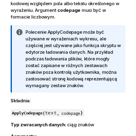
kodowej względem pola albo tekstu określonego w
wyrażeniu. Argument
codepage
musi być w
formacie liczbowym.
I
Polecenie
ApplyCodepage
może być
n
używane w wyrażeniach wykresu, ale
f
częściej jest używane jako funkcja skryptu w
o
edytorze ładowania danych. Na przykład
r
podczas ładowania plików, które mogły
m
zostać zapisane w różnych zestawach
a
znaków poza kontrolą użytkownika, można
c
zastosować stronę kodową reprezentującą
j
wymagany zestaw znaków.
a
Składnia:
text
)
ApplyCodepage(
, codepage
Typ zwracanych danych:
ciąg znaków