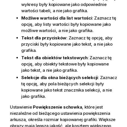
wykresy były kopiowane jako odpowiednie
wartości tabeli, a nie jako grafika.
Możliwe wartości dla list wartości
: Zaznacz tę
opcję, aby listy wartości były kopiowane jako
możliwe wartości, a nie jako grafika.
Tekst dla przycisków
: Zaznacz tę opcję, aby
przyciski były kopiowane jako tekst, a nie jako
grafika.
Tekst dla obiektów tekstowych
: Zaznacz tę
opcję, aby obiekty tekstowe były kopiowane
jako tekst, a nie jako grafika.
Selekcje dla okna bieżących selekcji
: Zaznacz
tę opcję, aby pola bieżących selekcji były
kopiowane jako tekst znacznika selekcji, a nie
jako grafika.
Ustawienie
Powiększenie schowka
, które jest
niezależne od bieżącego ustawienia powiększenia
arkusza, określa rozmiar kopiowanej grafiki. Większe
obrazy mają lepszą jakość, ale kosztem większego