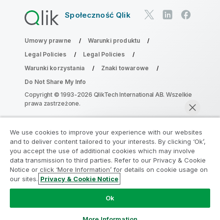
Społeczność Qlik
Umowy prawne
Warunki produktu
Legal Policies
Legal Policies
Warunki korzystania
Znaki towarowe
Do Not Share My Info
Copyright © 1993-2026 QlikTech International AB. Wszelkie
prawa zastrzeżone.
We use cookies to improve your experience with our websites
Dołącz do Programu Modernizacji
and to deliver content tailored to your interests. By clicking ‘Ok’,
Analityki
you accept the use of additional cookies which may involve
data transmission to third parties. Refer to our Privacy & Cookie
Notice or click ‘More Information’ for details on cookie usage on
Przeprowadź modernizację bez szkody dla Twoich
our sites.
Privacy & Cookie Notice
cennych aplikacji QlikView za pomocą programu
Rozmawiaj teraz
Analytics Modernization Program.
Kliknij tutaj
aby
Ok
uzyskać więcej informacji lub skontaktuj się z nami:
ampquestions@qlik.com
More Information