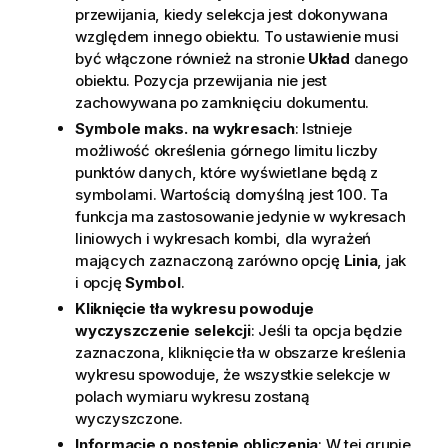
przewijania, kiedy selekcja jest dokonywana
względem innego obiektu. To ustawienie musi
być włączone również na stronie
Układ
danego
obiektu. Pozycja przewijania nie jest
zachowywana po zamknięciu dokumentu.
Symbole maks. na wykresach
: Istnieje
możliwość określenia górnego limitu liczby
punktów danych, które wyświetlane będą z
symbolami. Wartością domyślną jest 100. Ta
funkcja ma zastosowanie jedynie w wykresach
liniowych i wykresach kombi, dla wyrażeń
mających zaznaczoną zarówno opcję
Linia
, jak
i opcję
Symbol
.
Kliknięcie tła wykresu powoduje
wyczyszczenie selekcji
: Jeśli ta opcja będzie
zaznaczona, kliknięcie tła w obszarze kreślenia
wykresu spowoduje, że wszystkie selekcje w
polach wymiaru wykresu zostaną
wyczyszczone.
Informacje o postępie obliczenia
: W tej grupie