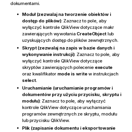
dokumentami.
Moduł (zezwalaj na tworzenie obiektów i
dostęp do plików)
: Zaznacz to pole, aby
wyłączyć kontrole QlikView dotyczące makr
zawierających wywołania
CreateObject
lub
uzyskujących dostęp do plików zewnętrznych.
Skrypt (zezwalaj na zapis w bazie danych i
wykonywanie instrukcji)
: Zaznacz to pole, aby
wyłączyć kontrole QlikView dotyczące
skryptów zawierających polecenie
execute
oraz kwalifikator
mode is write
w instrukcjach
select
.
Uruchamianie (uruchamianie programów i
dokumentów przy użyciu przycisku, skryptu i
modułu)
: Zaznacz to pole, aby wyłączyć
kontrole QlikView dotyczące uruchamiania
programów zewnętrznych ze skryptu, modułu
lub przycisku QlikView.
Plik (zapisanie dokumentu i eksportowanie