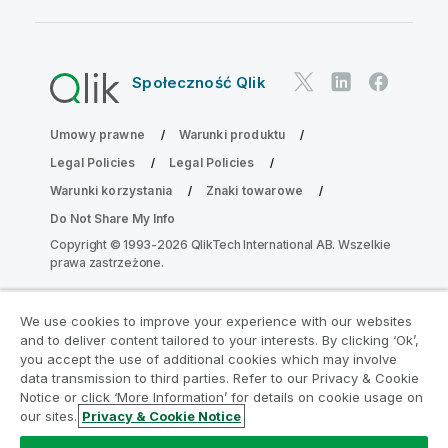
Społeczność Qlik
Umowy prawne
Warunki produktu
Legal Policies
Legal Policies
Warunki korzystania
Znaki towarowe
Do Not Share My Info
Copyright © 1993-2026 QlikTech International AB. Wszelkie
prawa zastrzeżone.
We use cookies to improve your experience with our websites
Dołącz do Programu Modernizacji
and to deliver content tailored to your interests. By clicking ‘Ok’,
Analityki
you accept the use of additional cookies which may involve
data transmission to third parties. Refer to our Privacy & Cookie
Notice or click ‘More Information’ for details on cookie usage on
Przeprowadź modernizację bez szkody dla Twoich
our sites.
Privacy & Cookie Notice
cennych aplikacji QlikView za pomocą programu
Analytics Modernization Program.
Kliknij tutaj
aby