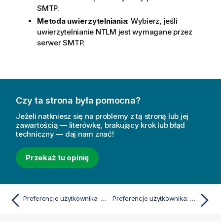
a
SMTP.
c
Metoda uwierzytelniania
: Wybierz, jeśli
j
uwierzytelnianie NTLM jest wymagane przez
a
serwer SMTP.
Czy ta strona była pomocna?
Jeżeli natkniesz się na problemy z tą stroną lub jej
zawartością — literówkę, brakujący krok lub błąd
techniczny — daj nam znać!
Przekaż tu opinię
Preferencje użytkownika: Drukowanie
Preferencje użytkownika: Lokalizacje