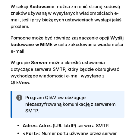
W sekcji
Kodowanie
można zmienić stronę kodową
znaków używaną w wysyłanych wiadomościach e-
mail, jeśli przy bieżących ustawieniach wystąpi jakiś
problem.
Pomocne może być również zaznaczenie opcji
Wyślij
kodowane w MIME
w celu zakodowania wiadomości
e-mail.
W grupie
Serwer
można określić ustawienia
dotyczące serwera SMTP, który będzie obsługiwać
wychodzące wiadomości e-mail wysyłane z
QlikView.
I
Program
QlikView
obsługuje
n
niezaszyfrowaną komunikację z serwerem
f
SMTP.
o
r
Adres
: Adres (URL lub IP) serwera SMTP.
m
<Port>:
: Numer portu używany przez serwer