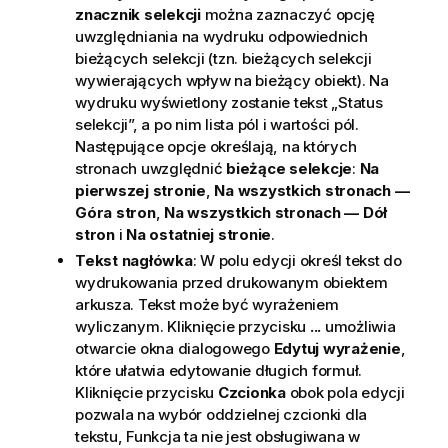
znacznik selekcji
można zaznaczyć opcję
uwzględniania na wydruku odpowiednich
bieżących selekcji (tzn. bieżących selekcji
wywierających wpływ na bieżący obiekt). Na
wydruku wyświetlony zostanie tekst „Status
selekcji”, a po nim lista pól i wartości pól.
Następujące opcje określają, na których
stronach uwzględnić
bieżące selekcje
:
Na
pierwszej stronie
,
Na wszystkich stronach —
Góra stron
,
Na wszystkich stronach — Dół
stron
i
Na ostatniej stronie
.
Tekst nagłówka
: W polu edycji określ tekst do
wydrukowania przed drukowanym obiektem
arkusza. Tekst może być wyrażeniem
wyliczanym. Kliknięcie przycisku
...
umożliwia
otwarcie okna dialogowego
Edytuj wyrażenie
,
które ułatwia edytowanie długich formuł.
Kliknięcie przycisku
Czcionka
obok pola edycji
pozwala na wybór oddzielnej czcionki dla
tekstu, Funkcja ta nie jest obsługiwana w