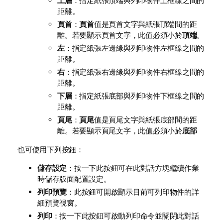
上層
：指定紙張頂端與列印物件上框線之間的
距離。
頁首
：
頁首
值是頁首文字與紙張頂端間的距
離。若要顯示頁首文字，此值必須小於
頂端
。
左
：指定紙張左邊緣與列印物件左框線之間的
距離。
右
：指定紙張右邊緣與列印物件右框線之間的
距離。
下層
：指定紙張底部與列印物件下框線之間的
距離。
頁尾
：
頁尾
值是頁尾文字與紙張底部間的距
離。若要顯示頁尾文字，此值必須小於
底部
也可使用下列按鈕：
儲存設定
：按一下此按鈕可在此對話方塊繼續作業
時儲存版面配置設定。
列印預覽
：此按鈕可開啟顯示目前可列印物件的詳
細預覽視窗。
列印
：按一下此按鈕可啟動列印命令並關閉此對話