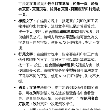
可決定在哪些頁面包含
目前選項
：
於第一頁
、
於所
有頁面 - 頁面頂端
、
於所有頁面 - 頁面底部
與
於最後
一頁
。
標題文字
：在編輯方塊中，指定要在列印的而工表
物件前印出的文字。這段文字可以是計算運算式。
按一下
...
按鈕，便會開啟
編輯運算式
對話方塊，以
便編輯長公式。編輯方塊旁的
字型
按鈕可讓您為文
字選取不同的字型。使用 AJAX 用戶端時，對此不支
援。
行尾文字
：在編輯方塊中，指定要在列印的工作表
物件後印出的文字。這段文字可以是計算運算式。
按一下
...
按鈕，便會開啟
編輯運算式
對話方塊，以
便編輯長公式。編輯方塊旁的
字型
按鈕可讓您為文
字選取不同的字型。使用 AJAX 用戶端時，對此不支
援。
邊界
：在
邊界
群組中，您可定義列印物件周圍的邊
界。可在
列印
對話方塊右邊的預覽窗格中查看變
更。測量單位為公釐、公分或英吋。可在
使用者喜
好設定：設計
頁面中設定預設單位。