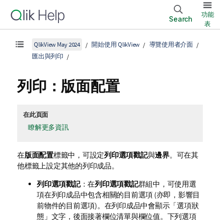
功能
Search
表
QlikView May 2024
開始使用 QlikView
導覽使用者介面
匯出與列印
列印：版面配置
在此頁面
瞭解更多資訊
在
版面配置
標籤中，可設定
列印選項戳記
與
邊界
。可在其
他標籤上設定其他的列印成品。
列印選項戳記
：在
列印選項戳記
群組中，可使用選
項在列印成品中包含相關的目前選項 (亦即，影響目
前物件的目前選項)。在列印成品中會顯示「選項狀
態」文字，後面接著欄位清單與欄位值。下列選項