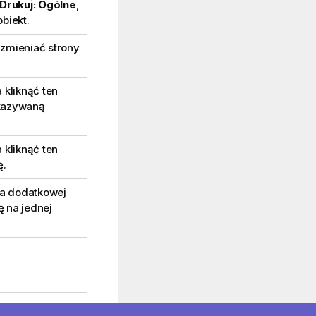
Drukuj: Ogólne
,
biekt.
zmieniać strony
 kliknąć ten
okazywaną
 kliknąć ten
ę.
ia dodatkowej
ę na jednej