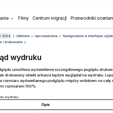
ania
Filmy
Centrum migracji
Przewodniki ocenian
y 2024
QlikView — wprowadzenie
Nawigowanie w interfejsie użyt
e i drukowanie
ląd wydruku
dglądu umożliwia wyświetlenie szczegółowego poglądu drukow
ak drukowany obiekt arkusza będzie wyglądał na wydruku. Lupa
ia rozmiaru wyświetlanego podglądu między widokiem na całą s
ym rozmiarem 100%.
ądu wydruku
Opis