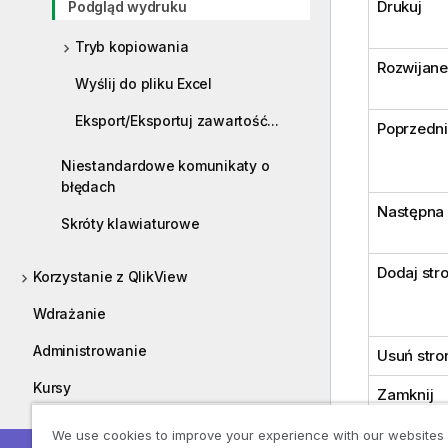
Drukuj
Podgląd wydruku
Tryb kopiowania
Rozwijane
Wyślij do pliku Excel
Eksport/Eksportuj zawartość...
Poprzedn
Niestandardowe komunikaty o
błędach
Następna
Skróty klawiaturowe
Dodaj str
Korzystanie z QlikView
Wdrażanie
Administrowanie
Usuń stro
Kursy
Zamknij
Przewodniki
Pomoc
We use cookies to improve your experience with our websites