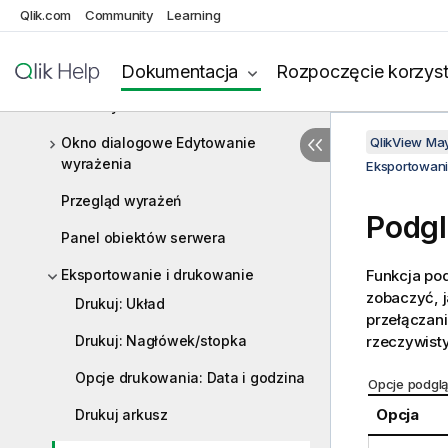
Paski narzędzi i pasek statusu
Qlik.com
Community
Learning
Okno dialogowe Edytuj skrypt
Dokumentacja
Rozpoczęcie korzyst
Okno dialogowe Przegląd
zmiennych
Okno dialogowe Edytowanie
QlikView Ma
wyrażenia
Eksportowani
Przegląd wyrażeń
Podg
Panel obiektów serwera
Eksportowanie i drukowanie
Funkcja po
zobaczyć, j
Drukuj: Układ
przełączan
Drukuj: Nagłówek/stopka
rzeczywist
Opcje drukowania: Data i godzina
Opcje podgl
Opcja
Drukuj arkusz