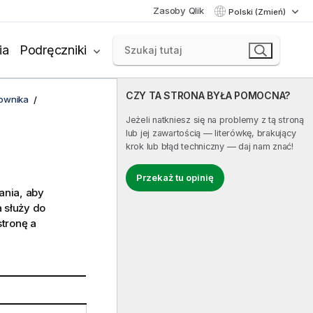
Zasoby Qlik
Polski (Zmień)
ia
Podręczniki
CZY TA STRONA BYŁA POMOCNA?
kownika
Jeżeli natkniesz się na problemy z tą stroną
lub jej zawartością — literówkę, brakujący
krok lub błąd techniczny — daj nam znać!
Przekaż tu opinię
ania, aby
 służy do
tronę a