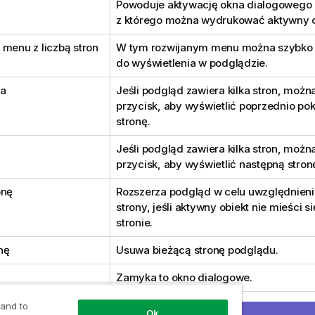
Powoduje aktywację okna dialogowego
z którego można wydrukować aktywny o
 menu z liczbą stron
W tym rozwijanym menu można szybko 
do wyświetlenia w podglądzie.
ia
Jeśli podgląd zawiera kilka stron, można
przycisk, aby wyświetlić poprzednio p
stronę.
Jeśli podgląd zawiera kilka stron, można
przycisk, aby wyświetlić następną stron
onę
Rozszerza podgląd w celu uwzględnien
strony, jeśli aktywny obiekt nie mieści si
stronie.
nę
Usuwa bieżącą stronę podglądu.
Zamyka to okno dialogowe.
Otwiera pomoc QlikView.
 and to
Ok