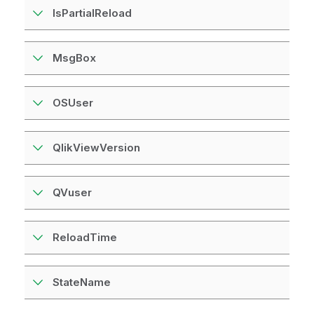
IsPartialReload
MsgBox
OSUser
QlikViewVersion
QVuser
ReloadTime
StateName