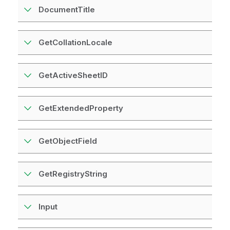
DocumentTitle
GetCollationLocale
GetActiveSheetID
GetExtendedProperty
GetObjectField
GetRegistryString
Input