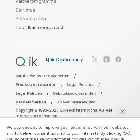
Partnerprogramma
Carrières
Persberichten
Hoofdkantoor/contact
Qlik Community
Juridische overeenkomsten
Productvoorwaarden
Legal Policies
Legal Policies
Gebruiksvoorwaarden
Handelsmerken
Do Not Share My Info
Copyright © 1993-2026 QlikTech International AB. Alle
rechten voorbehouden.
We use cookies to improve your experience with our websites
and to deliver content tailored to your interests. By clicking ‘Ok’,
Neem deel aan het Analytics
you accept the use of additional cookies which may involve