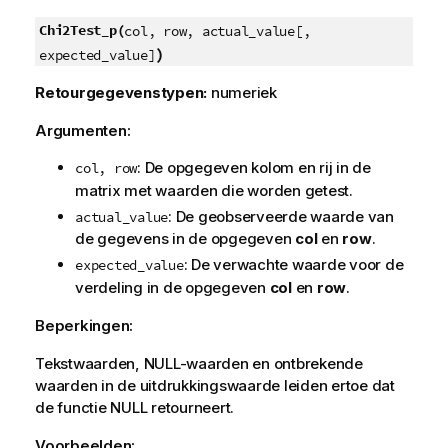
r
m
Chi2Test_p(
col, row, actual_value[,
a
)
expected_value]
t
i
Retourgegevenstypen:
numeriek
e
Argumenten:
: De opgegeven kolom en rij in de
col, row
matrix met waarden die worden getest.
: De geobserveerde waarde van
actual_value
de gegevens in de opgegeven
col
en
row
.
: De verwachte waarde voor de
expected_value
verdeling in de opgegeven
col
en
row
.
Beperkingen:
Tekstwaarden,
NULL
-waarden en ontbrekende
waarden in de uitdrukkingswaarde leiden ertoe dat
de functie
NULL
retourneert.
Voorbeelden: