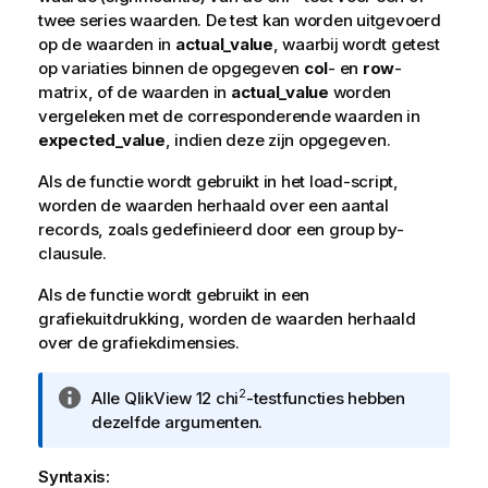
twee series waarden. De test kan worden uitgevoerd
op de waarden in
actual_value
, waarbij wordt getest
op variaties binnen de opgegeven
col
- en
row
-
matrix, of de waarden in
actual_value
worden
vergeleken met de corresponderende waarden in
expected_value
, indien deze zijn opgegeven.
Als de functie wordt gebruikt in het load-script,
worden de waarden herhaald over een aantal
records, zoals gedefinieerd door een group by-
clausule.
Als de functie wordt gebruikt in een
grafiekuitdrukking, worden de waarden herhaald
over de grafiekdimensies.
I
2
Alle
QlikView 12
chi
-testfuncties hebben
n
dezelfde argumenten.
f
o
Syntaxis: