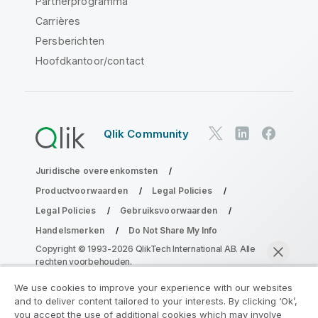
Partnerprogramma
Carrières
Persberichten
Hoofdkantoor/contact
Qlik Community
Juridische overeenkomsten
Productvoorwaarden
Legal Policies
Legal Policies
Gebruiksvoorwaarden
Handelsmerken
Do Not Share My Info
Copyright © 1993-2026 QlikTech International AB. Alle
rechten voorbehouden.
We use cookies to improve your experience with our websites
and to deliver content tailored to your interests. By clicking ‘Ok’,
Neem deel aan het Analytics
you accept the use of additional cookies which may involve