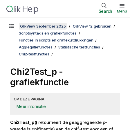
Search
Menu
QlikView September 2025
QlikView 12 gebruiken
Scriptsyntaxis en grafiekfuncties
Functies in scripts en grafiekuitdrukkingen
Aggregatiefuncties
Statistische testfuncties
Chi2-testfuncties
Chi2Test_p
-
grafiekfunctie
OP DEZE PAGINA
Meer informatie
Chi2Test_p()
retourneert de geaggregeerde p-
2
waarde (significantie) van de chi
-test voor een of