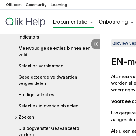
Veldwaarden selecteren
Qlik.com
Community
Learning
Kleurenschema
Documentatie
Onboarding
Selectiestijlen
Indicators
QlikView Se
Meervoudige selecties binnen een
veld
EN-mo
Selecties verplaatsen
Als meervou
Geselecteerde veldwaarden
worden all
vergrendelen
weergegeve
Huidige selecties
Voorbeeld
Selecties in overige objecten
Uw gegevens
Zoeken
aangeschaf
Dialoogvenster Geavanceerd
Als u een a
zoeken