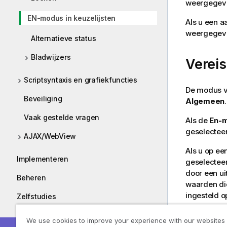
weergegeve
EN-modus in keuzelijsten
Als u een a
weergegeven
Alternatieve status
Bladwijzers
Verei
Scriptsyntaxis en grafiekfuncties
De modus vo
Beveiliging
Algemeen
.
Vaak gestelde vragen
Als de
En-
geselectee
AJAX/WebView
Als u op ee
Implementeren
geselectee
door een ui
Beheren
waarden die
ingesteld 
Zelfstudies
Gidsen
We use cookies to improve your experience with our websites
Crite