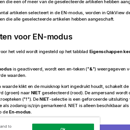
n die een of meer van de geselecteerde artikelen hebben aang
antal artikelen selecteert in de EN-modus, worden in QlikView d
 die alle geselecteerde artikelen hebben aangeschaft.
sten voor EN-modus
or het veld wordt ingesteld op het tabblad
Eigenschappen keuz
modus
is geactiveerd, wordt een en-teken ("
&
") weergegeven v
rde waarden.
n waarde klikt en de muisknop kort ingedrukt houdt, schakelt de 
rd (groen) naar
NIET
geselecteerd (rood). De ampersand wordt
troepteken ("
!
"). De
NIET
-selectie is een geforceerde uitsluitin
 als zodanig is/zijn gemarkeerd. NIET is alleen beschikbaar als e
op de
En-modus
.
 and to
ria voor EN-modus
Ok