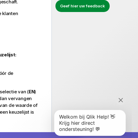
eschaft.
Geef hier uw feedback
e klanten
elijst:
óór de
selectie van (
EN
)
 dan vervangen
g van de waarde of
en keuzelijst is