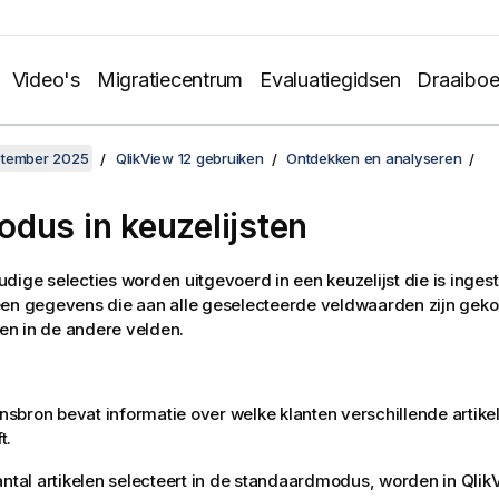
Video's
Migratiecentrum
Evaluatiegidsen
Draaibo
ptember 2025
QlikView 12 gebruiken
Ontdekken en analyseren
dus in keuzelijsten
dige selecties worden uitgevoerd in een keuzelijst die is inge
een gegevens die aan alle geselecteerde veldwaarden zijn gek
n in de andere velden.
:
bron bevat informatie over welke klanten verschillende artik
t.
antal artikelen selecteert in de standaardmodus, worden in Qlik