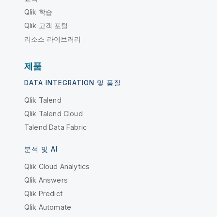
Qlik 학습
Qlik 고객 포털
리소스 라이브러리
제품
DATA INTEGRATION 및 품질
Qlik Talend
Qlik Talend Cloud
Talend Data Fabric
분석 및 AI
Qlik Cloud Analytics
Qlik Answers
Qlik Predict
Qlik Automate