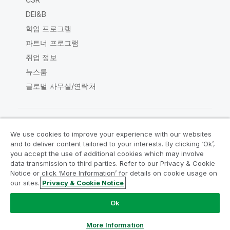
DEI&B
학업 프로그램
파트너 프로그램
취업 정보
뉴스룸
글로벌 사무실/연락처
We use cookies to improve your experience with our websites
Qlik Community
and to deliver content tailored to your interests. By clicking ‘Ok’,
you accept the use of additional cookies which may involve
data transmission to third parties. Refer to our Privacy & Cookie
법적 계약
제품 약관
Legal Policies
Notice or click ‘More Information’ for details on cookie usage on
Legal Policies
사용 약관
상표
our sites.
Privacy & Cookie Notice
Do Not Share My Info
Ok
Copyright © 1993-2026 QlikTech International AB. 무단 전재
및 복제를 금합니다.
More Information