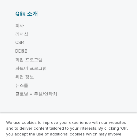
Qlik 소개
회사
리더십
CSR
DEI&B
학업 프로그램
파트너 프로그램
취업 정보
뉴스룸
글로벌 사무실/연락처
We use cookies to improve your experience with our websites
Qlik Community
and to deliver content tailored to your interests. By clicking ‘Ok’,
you accept the use of additional cookies which may involve