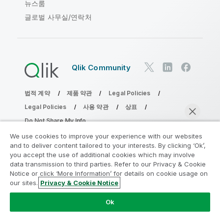
뉴스룸
글로벌 사무실/연락처
Qlik Community
법적 계약
제품 약관
Legal Policies
Legal Policies
사용 약관
상표
Do Not Share My Info
Copyright © 1993-2026 QlikTech International AB. 무단 전재
We use cookies to improve your experience with our websites
및 복제를 금합니다.
and to deliver content tailored to your interests. By clicking ‘Ok’,
you accept the use of additional cookies which may involve
data transmission to third parties. Refer to our Privacy & Cookie
Notice or click ‘More Information’ for details on cookie usage on
분석 현대화 프로그램에 참여
our sites.
Privacy & Cookie Notice
지금 채팅
분석 현대화 프로그램으로 귀중한 QlikView 앱을 손상시키지
Ok
않고 현대화하십시오.
여기를 클릭
하여 자세한 내용을 참조하
거나 다음에 연결하십시오.
ampquestions@qlik.com