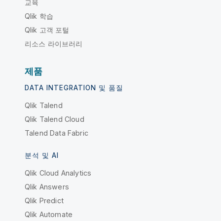
교육
Qlik 학습
Qlik 고객 포털
리소스 라이브러리
제품
DATA INTEGRATION 및 품질
Qlik Talend
Qlik Talend Cloud
Talend Data Fabric
분석 및 AI
Qlik Cloud Analytics
Qlik Answers
Qlik Predict
Qlik Automate