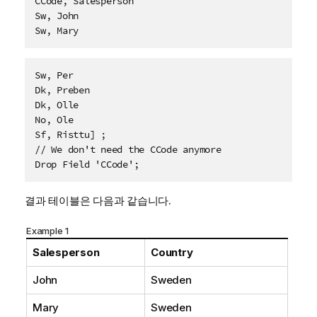
CCode, Salesperson
Sw, John
Sw, Mary
Sw, Per
Dk, Preben
Dk, Olle
No, Ole
Sf, Risttu] ;
// We don't need the CCode anymore
Drop Field 'CCode';
결과 테이블은 다음과 같습니다.
Example 1
Salesperson
Country
John
Sweden
Mary
Sweden