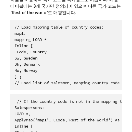
테이블에는 3개 국가만 정의되어 있으며 다른 국가 코드는
'Rest of the world'
로 매핑됩니다.
// Load mapping table of country codes:
map1:
mapping LOAD * 
Inline [
CCode, Country
Sw, Sweden
Dk, Denmark
No, Norway
] ; 
// Load list of salesmen, mapping country code to c
 // If the country code is not in the mapping table
Salespersons:
LOAD *, 
ApplyMap('map1', CCode,'Rest of the world') As Coun
Inline [