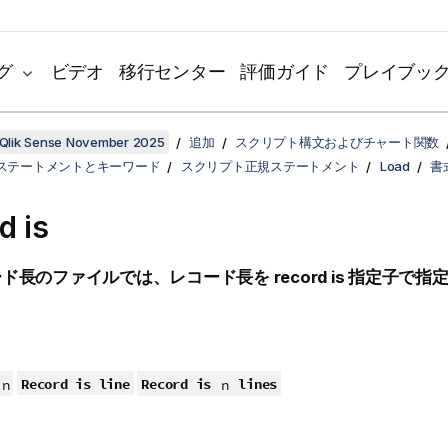
グ
ビデオ
移行センター
評価ガイド
プレイブッ
Qlik Sense November 2025
追加
スクリプト構文およびチャート関数
ステートメントとキーワード
スクリプト正規ステートメント
Load
書
d is
ード長のファイルでは、レコード長を
record is
指定子で指定
Record is line
Record is
lines
n
n