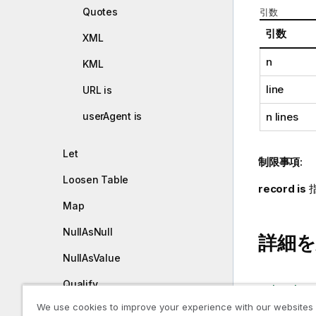
Quotes
引数
引数
XML
n
KML
line
URL is
n lines
userAgent is
Let
制限事項:
Loosen Table
record is
Map
NullAsNull
詳細を
NullAsValue
Qualify
Load
We use cookies to improve your experience with our websites
Rem