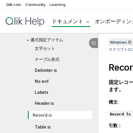
Qlik.com
Community
Learning
From
Load
ドキュメント
オンボーディン
distinct
書式指定アイテム
Windows 用 
文字セット
スクリプトの
テーブル形式
Recor
Delimiter is
No eof
固定レコ
ます。
Labels
構文:
Header is
Record is
Record is
引数：
Table is