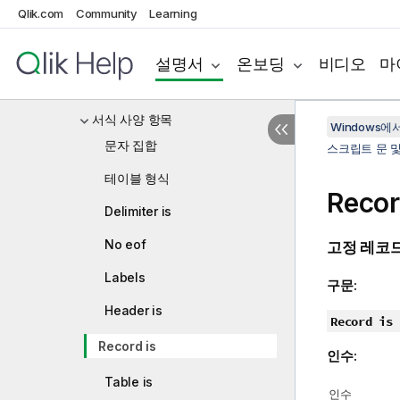
Qlik.com
Community
Learning
From
Load
설명서
온보딩
비디오
마
고유
서식 사양 항목
Windows에서의
문자 집합
스크립트 문 
테이블 형식
Recor
Delimiter is
No eof
고정 레코
Labels
구문:
Header is
Record is
Record is
인수:
Table is
인수