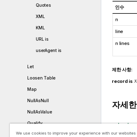
Quotes
인수
XML
n
KML
line
URL is
n lines
userAgent is
Let
제한 사항:
Loosen Table
record is
Map
NullAsNull
자세한
NullAsValue
Qualify
Load
We use cookies to improve your experience with our websites
Rem