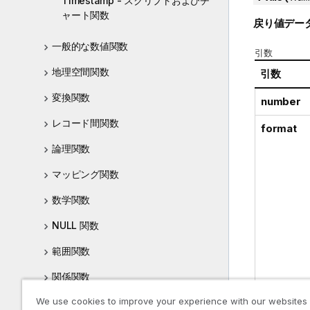
Timestamp - スクリプトおよびチ
ャート関数
戻り値デー
一般的な数値関数
引数
地理空間関数
引数
変換関数
number
レコード間関数
format
論理関数
マッピング関数
数学関数
NULL 関数
範囲関数
関係関数
We use cookies to improve your experience with our websites
統計的分布関数