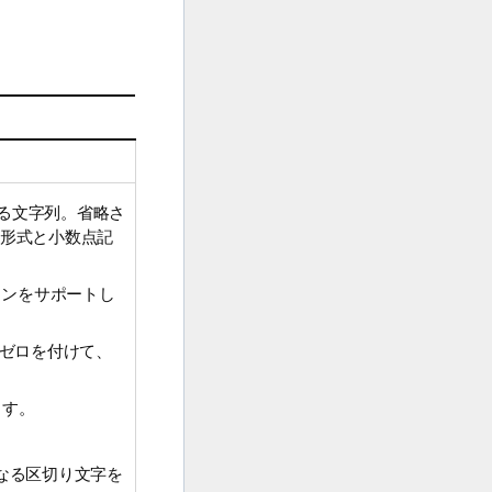
る文字列。省略さ
刻形式と小数点記
ョンをサポートし
にゼロを付けて、
ます。
異なる区切り文字を