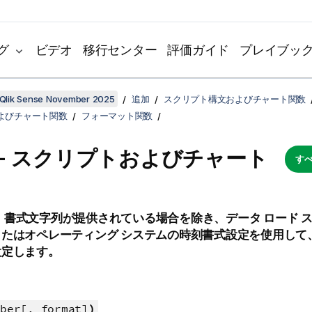
グ
ビデオ
移行センター
評価ガイド
プレイブッ
Qlik Sense November 2025
追加
スクリプト構文およびチャート関数
よびチャート関数
フォーマット関数
e - スクリプトおよびチャート
すべ
、書式文字列が提供されている場合を除き、データ ロード 
またはオペレーティング システムの時刻書式設定を使用して
設定します。
ber[, format]
)