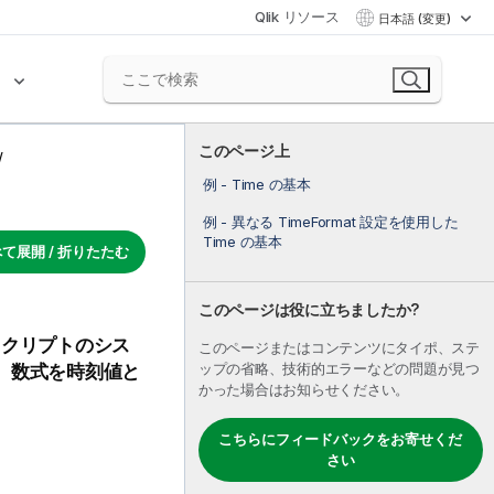
Qlik リソース
日本語 (変更)
ク
このページ上
例 - Time の基本
例 - 異なる TimeFormat 設定を使用した
Time の基本
て展開 / 折りたたむ
このページは役に立ちましたか?
スクリプトのシス
このページまたはコンテンツにタイポ、ステ
ップの省略、技術的エラーなどの問題が見つ
、数式を時刻値と
かった場合はお知らせください。
こちらにフィードバックをお寄せくだ
さい