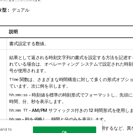
タ型：
デュアル
説明
書式設定する数値。
結果として返される時刻文字列の書式を設定する方法を記述す
れている場合は、オペレーティング システムで設定された時
号が使用されます。
Time
関数は、さまざまな時間構造に対して多くの形式オプシ
ています。次に例を示します。
hh:mm:ss
- 時刻値を標準の時刻形式でフォーマットし、先頭
時間、分、秒を表示します。
hh:mm TT
- ​
AM/PM
サフィックス付きの 12 時間形式を使用し
hh:mm
- 秒を省略し、時間と分のみを表示します。
hh.mm.ss
- ​コロンの代わりにピリオド (
.
) を使用するなど、
 and to
Ok