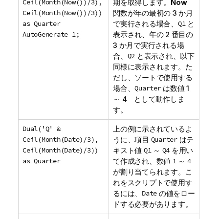
Ceil(Month(Now())/3),
期を取得します。
Now
Ceil(Month(Now())/3))
関数が年の最初の 3 か月
as Quarter
で実行される場合、
Q1
と
AutoGenerate 1;
表示され、年の 2 番目の
3 か月で実行される場
合、
Q2
と表示され、以下
同様に表示されます。た
だし、ソートで使用する
場合、
Quarter
は数値 1
～ 4 として動作しま
す。
Dual('Q' &
上の例に示されているよ
Ceil(Month(Date)/3),
うに、項目
Quarter
はテ
Ceil(Month(Date)/3))
キスト値
Q1
～
Q4
を用い
as Quarter
て作成され、数値
1
～
4
が割り当てられます。こ
れをスクリプトで使用す
るには、
Date
の値をロー
ドする必要があります。