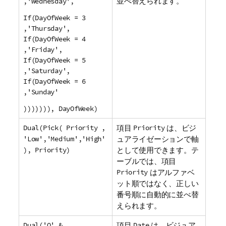
並べ替えられます。
,'Wednesday',
If(DayOfWeek = 3
,'Thursday',
If(DayOfWeek = 4
,'Friday',
If(DayOfWeek = 5
,'Saturday',
If(DayOfWeek = 6
,'Sunday'
))))))), DayOfWeek)
Dual(Pick( Priority ,
項目
Priority
は、ビジ
'Low','Medium','High'
ュアライゼーションで軸
), Priority)
として使用できます。テ
ーブルでは、項目
Priority
はアルファベ
ット順ではなく、正しい
番号順に自動的に並べ替
えられます。
Dual('Q' &
項目
Date
は、ビジュア