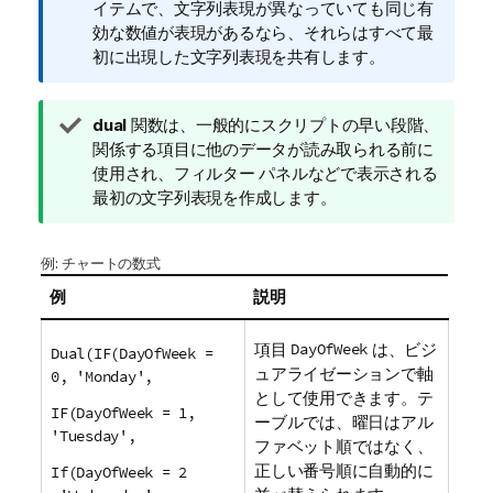
報
イテムで、文字列表現が異なっていても同じ有
メ
効な数値が表現があるなら、それらはすべて最
モ
初に出現した文字列表現を共有します。
ヒ
dual
関数は、一般的にスクリプトの早い段階、
ン
関係する項目に他のデータが読み取られる前に
ト
使用され、フィルター パネルなどで表示される
メ
最初の文字列表現を作成します。
モ
例: チャートの数式
例
説明
項目
DayOfWeek
は、ビジ
Dual(IF(DayOfWeek =
ュアライゼーションで軸
0, 'Monday',
として使用できます。テ
IF(DayOfWeek = 1,
ーブルでは、曜日はアル
'Tuesday',
ファベット順ではなく、
正しい番号順に自動的に
If(DayOfWeek = 2