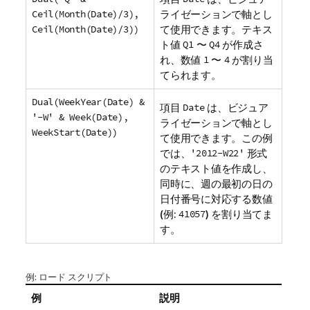
Ceil(Month(Date)/3),
ライゼーションで軸とし
Ceil(Month(Date)/3))
て使用できます。テキス
ト値
Q1
〜
Q4
が作成さ
れ、数値
1
〜
4
が割り当
てられます。
Dual(WeekYear(Date) &
項目
Date
は、ビジュア
'-W' & Week(Date),
ライゼーションで軸とし
WeekStart(Date))
て使用できます。この例
では、
'2012-W22'
形式
のテキスト値を作成し、
同時に、週の最初の日の
日付番号に対応する数値
(例:
41057
) を割り当てま
す。
例: ロード スクリプト
例
説明