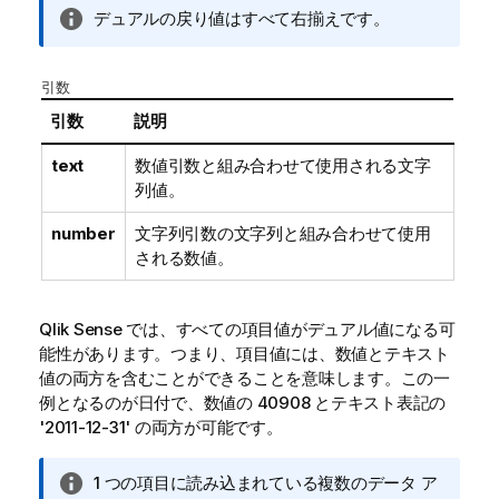
情
デュアルの戻り値はすべて右揃えです。
報
メ
引数
モ
引数
説明
text
数値引数と組み合わせて使用される文字
列値。
number
文字列引数の文字列と組み合わせて使用
される数値。
Qlik Sense
では、すべての項目値がデュアル値になる可
能性があります。つまり、項目値には、数値とテキスト
値の両方を含むことができることを意味します。この一
例となるのが日付で、数値の
40908
とテキスト表記の
'2011-12-31'
の両方が可能です。
情
1 つの項目に読み込まれている複数のデータ ア