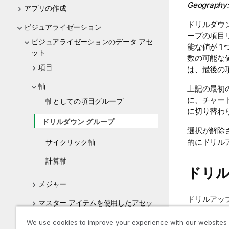
Geography
アプリの作成
ドリルダウ
ビジュアライゼーション
ープの項目
ビジュアライゼーションのデータ アセ
能な値が 
ット
数の可能な
項目
は、最後の
軸
上記の最初の
に、チャー
軸としての項目グループ
に切り替わ
ドリルダウン グループ
選択が解除
的にドリル
サイクリック軸
計算軸
ドリ
メジャー
ドリルアッ
マスター アイテムを使用したアセッ
ーションの
トの再利用
できません
We use cookies to improve your experience with our websites