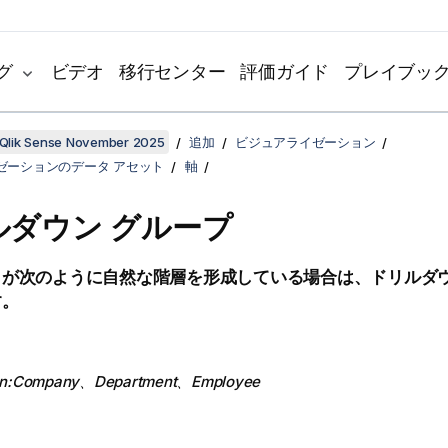
グ
ビデオ
移行センター
評価ガイド
プレイブッ
Qlik Sense November 2025
追加
ビジュアライゼーション
ゼーションのデータ アセット
軸
ルダウン グループ
目が次のように自然な階層を形成している場合は、ドリルダウ
す。
n
:
Company
、
Department
、
Employee