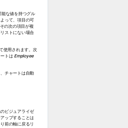
可能な値を持つグル
によって、項目の可
、その次の項目が複
がリストにない場合
て使用されます。次
ャートは
Employee
と、チャートは自動
他のビジュアライゼ
ルアップすることは
より前の軸に戻るリ