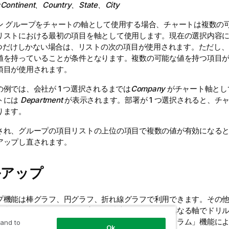
:
Continent
、
Country
、
State
、
City
ン グループをチャートの軸として使用する場合、チャートは複数の
リストにおける最初の項目を軸として使用します。現在の選択内容
1 つだけしかない場合は、リストの次の項目が使用されます。ただし
値を持っていることが条件となります。複数の可能な値を持つ項目
項目が使用されます。
例では、会社が 1 つ選択されるまでは
Company
がチャート軸とし
トには
Department
が表示されます。部署が 1 つ選択されると、チ
ります。
され、グループの項目リストの上位の項目で複数の値が有効になる
アップし直されます。
ルアップ
プ機能は棒グラフ、円グラフ、折れ線グラフで利用できます。その
場合、チャートで行われた変更は反映されますが、異なる軸でドリ
。軸グループでドリルダウンする際は、「ブレッドクラム」機能に
 and to
Ok