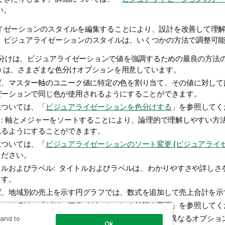
い。
イゼーションのスタイルを編集することにより、設計を改善して理
。ビジュアライゼーションのスタイルは、いくつかの方法で調整可
色分けは、ビジュアライゼーションで値を強調するための最良の方法の 
e
は、さまざまな色分けオプションを用意しています。
ば、マスター軸のユニーク値に特定の色を割り当て、その値に対して
ゼーションで同じ色が使用されるようにすることができます。
については、「
ビジュアライゼーションを色分けする
」を参照してく
ト: 軸とメジャーをソートすることにより、論理的で理解しやすい方
れるようにすることができます。
については、「
ビジュアライゼーションのソート変更 (ビジュアライ
ください。
トルおよびラベル: タイトルおよびラベルは、わかりやすさや詳しさ
ます。
ば、地域別の売上を示す円グラフでは、数式を追加して売上合計を示
については、「
ビジュアライゼーションの外観の変更
」を参照してく
ゼンテーション: 異なるビジュアライゼーションには異なるオプショ
 and to
Ok