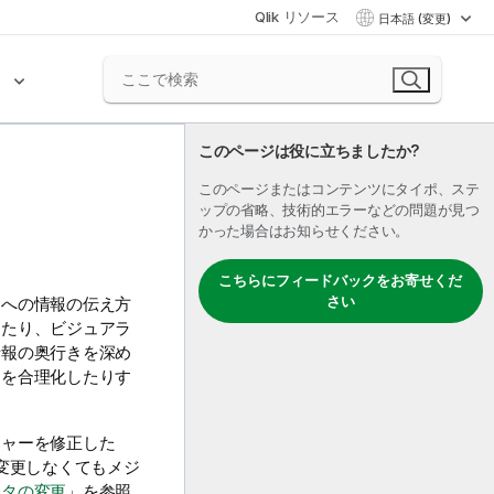
Qlik リソース
日本語 (変更)
ク
このページは役に立ちましたか?
このページまたはコンテンツにタイポ、ステ
ップの省略、技術的エラーなどの問題が見つ
かった場合はお知らせください。
こちらにフィードバックをお寄せくだ
さい
ーへの情報の伝え方
したり、ビジュアラ
情報の奥行きを深め
ンを合理化したりす
ジャーを修正した
変更しなくてもメジ
ータの変更
」を参照