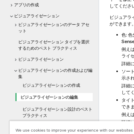
アプリの作成
してくださ
ビジュアライゼーション
ビジュアラ
ができます
ビジュアライゼーションのデータ アセ
ット
色: 
Sens
ビジュアライゼーション タイプを選択
するためのベスト プラクティス
例え
ライ
ビジュアライゼーション
詳細
ビジュアライゼーションの作成および編
ソー
集
示さ
ビジュアライゼーションの作成
詳細
して
ビジュアライゼーションの編集
タイ
でき
ビジュアライゼーション設計のベスト
例え
プラクティス
詳細
インサイト アドバイザー でのビジュ
プレ
We use cookies to improve your experience with our websites
アライゼーションの作成