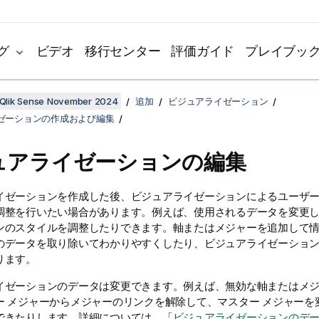
グ
ビデオ
移行センター
評価ガイド
プレイブッ
Qlik Sense November 2024
追加
ビジュアライゼーション
ゼーションの作成および編集
ュアライゼーションの編集
イゼーションを作成した後、ビジュアライゼーションによるユーザ
調整を行いたい場合があります。例えば、使用されるデータを変更
ンのスタイルを調整したりできます。軸またはメジャーを追加して
のデータを取り除いてわかりやすくしたり、ビジュアライゼーショ
ります。
イゼーションのデータは変更できます。例えば、無効な軸またはメ
ー メジャーからメジャーのリンクを解除して、マスター メジャーを
できたりします。詳細については、「
ビジュアライゼーションのデ