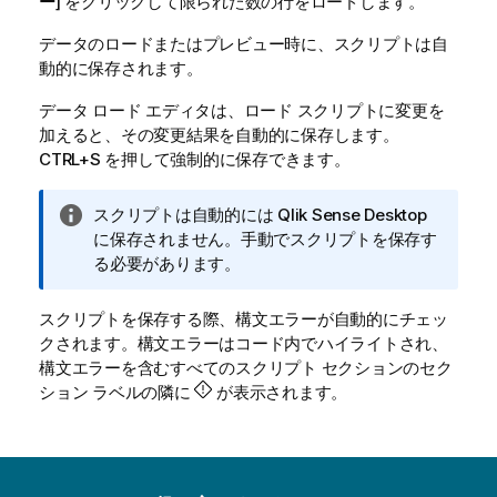
ー
] をクリックして限られた数の行をロードします。
データのロードまたはプレビュー時に、スクリプトは自
動的に保存されます。
データ ロード エディタは、ロード スクリプトに変更を
加えると、その変更結果を自動的に保存します。
CTRL+S
を押して強制的に保存できます。
情
スクリプトは自動的には
Qlik Sense Desktop
報
に保存されません。手動でスクリプトを保存す
メ
る必要があります。
モ
スクリプトを保存する際、構文エラーが自動的にチェッ
クされます。構文エラーはコード内でハイライトされ、
構文エラーを含むすべてのスクリプト セクションのセク
ション ラベルの隣に
が表示されます。