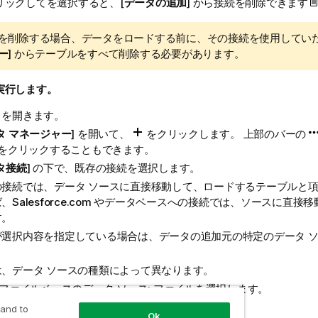
リックしてを選択すると、[
データの追加
] から接続を削除できます
を削除する場合、データをロードする前に、その接続を使用していた
ー
] からテーブルをすべて削除する必要があります。
実行します。
リを開きます。
タ マネージャー
] を開いて、
をクリックします。
上部のバーの
] をクリックすることもできます。
タ接続
] の下で、既存の接続を選択します。
の接続では、データ ソースに直接移動して、ロードするテーブルと
、Salesforce.com やデータベースへの接続では、ソースに直
す。
が選択内容を指定している場合は、データの追加元の特定のデータ 
は、データ ソースの種類によって異なります。
ファイルベースのデータ ソース: ファイルを選択します。
データベース: 使用するデータベースを設定します。
 and to
Ok