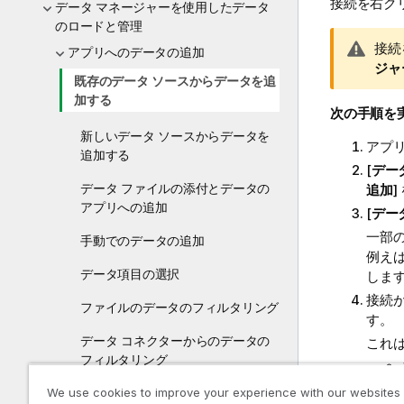
接続を右ク
データ マネージャーを使用したデータ
のロードと管理
警
接続
アプリへのデータの追加
告
ジャ
既存のデータ ソースからデータを追
メ
加する
モ
次の手順を
新しいデータ ソースからデータを
アプ
追加する
[
デー
データ ファイルの添付とデータの
追加
アプリへの追加
[
デー
一部
手動でのデータの追加
例えば
データ項目の選択
しま
接続
ファイルのデータのフィルタリング
す。
データ コネクターからのデータの
これ
フィルタリング
We use cookies to improve your experience with our websites
データ テーブルの編集