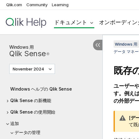
Qlik.com
Community
Learning
ドキュメント
オンボーディン
Windows 用 
Windows
用
Qlik Sense
データ マネ
®
既存
November 2024
ユーザー
Windows ヘルプの Qlik Sense
す。例えば
Qlik Sense の新機能
の外部デー
Qlik Sense の使用開始
警
[
デー
追加
告
て既
メ
データの管理
モ