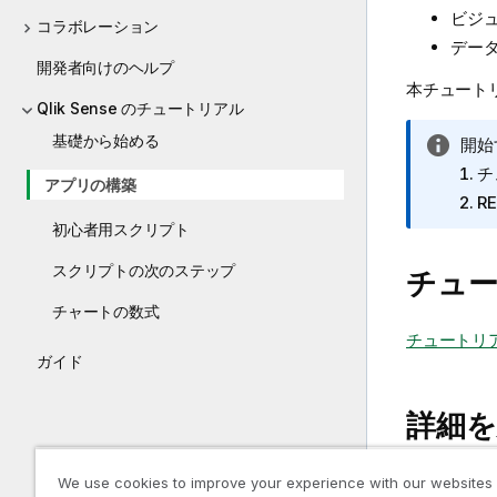
ビジ
コラボレーション
データ
開発者向けのヘルプ
本チュート
Qlik Sense のチュートリアル
基礎から始める
情
開始
報
チ
アプリの構築
メ
R
モ
初心者用スクリプト
スクリプトの次のステップ
チュー
チャートの数式
チュートリア
ガイド
詳細を
We use cookies to improve your experience with our websites