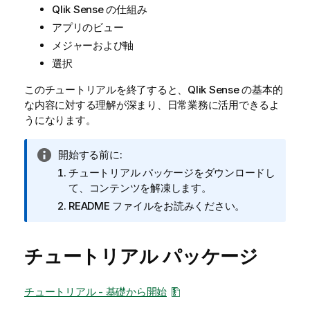
Qlik Sense
の仕組み
アプリのビュー
メジャーおよび軸
選択
このチュートリアルを終了すると、
Qlik Sense
の基本的
な内容に対する理解が深まり、日常業務に活用できるよ
うになります。
情
開始する前に:
報
チュートリアル パッケージをダウンロードし
メ
て、コンテンツを解凍します。
モ
README ファイルをお読みください。
チュートリアル パッケージ
チュートリアル - 基礎から開始