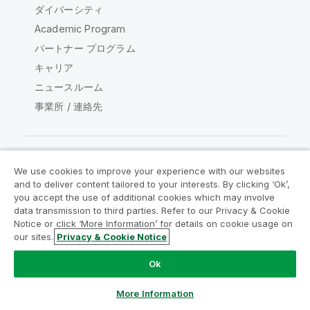
ダイバーシティ
Academic Program
パートナー プログラム
キャリア
ニュースルーム
事業所 / 連絡先
We use cookies to improve your experience with our websites
Qlik コミュニティ
and to deliver content tailored to your interests. By clicking ‘Ok’,
you accept the use of additional cookies which may involve
data transmission to third parties. Refer to our Privacy & Cookie
法的契約
製品規約
Legal Policies
Notice or click ‘More Information’ for details on cookie usage on
リーガルポリシー
利用規約
商標
our sites.
Privacy & Cookie Notice
Do Not Share My Info
Ok
Copyright © 1993-2026 QlikTech International AB.無断複写・
転載を禁じます。
More Information