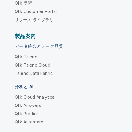
Qlik 学習
Qlik Customer Portal
リソース ライブラリ
製品案内
データ統合とデータ品質
Qlik Talend
Qlik Talend Cloud
Talend Data Fabric
分析と AI
Qlik Cloud Analytics
Qlik Answers
Qlik Predict
Qlik Automate