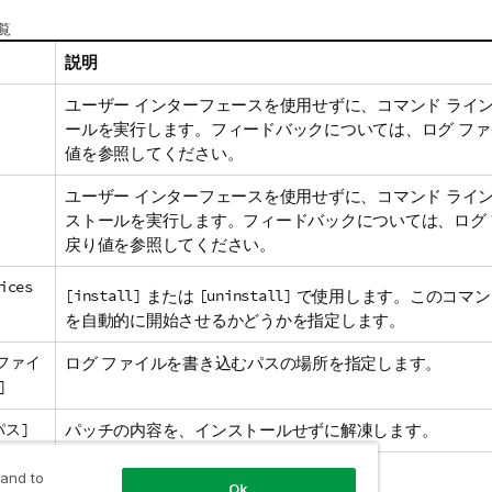
覧
説明
ユーザー インターフェースを使用せずに、コマンド ライ
ールを実行します。フィードバックについては、ログ フ
値を参照してください。
ユーザー インターフェースを使用せずに、コマンド ライ
ストールを実行します。フィードバックについては、ログ
戻り値を参照してください。
ices
[install]
または
[uninstall]
で使用します。このコマン
を自動的に開始させるかどうかを指定します。
グファイ
ログ ファイルを書き込むパスの場所を指定します。
]
パス]
パッチの内容を、インストールせずに解凍します。
-h,
ヘルプのダイアログを開きます。
 and to
Ok