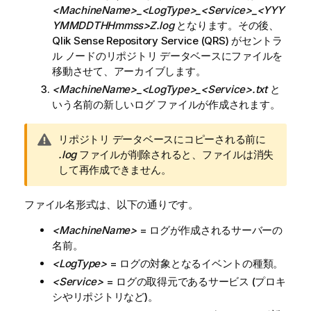
<MachineName>_<LogType>_<Service>
_<YYY
YMMDDTHHmmss>Z.log
となります。その後、
Qlik Sense Repository Service
(
QRS
) がセントラ
ル ノードのリポジトリ データベースにファイルを
移動させて、アーカイブします。
<MachineName>_<LogType>_<Service>
.txt
と
いう名前の新しいログ ファイルが作成されます。
警
リポジトリ データベースにコピーされる前に
告
.log
ファイルが削除されると、ファイルは消失
メ
して再作成できません。
モ
ファイル名形式は、以下の通りです。
<MachineName>
= ログが作成されるサーバーの
名前。
<LogType>
= ログの対象となるイベントの種類。
<Service>
= ログの取得元であるサービス (プロキ
シやリポジトリなど)。