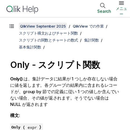
メニュ
Search
ー
QlikView September 2025
QlikView での作業
スクリプト構文およびチャート関数
スクリプトの関数とチャートの数式
集計関数
基本集計関数
Only - スクリプト関数
Only()
は、集計データに結果が 1 つしか存在しない場合
に値を返します。各グルーブの結果内に含まれるレコー
ドが、group by 節での定義に従い 1 つの値しか含んでい
ない場合、その値が返されます。そうでない場合は
NULL
が返されます
構文:
)
Only (
expr