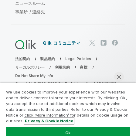
ニュースルーム
事業所 / 連絡先
Qlik コミュニティ
法的契約
製品規約
Legal Policies
リーガルポリシー
利用規約
商標
Do Not Share My Info
Copyright © 1993-2026 QlikTech International AB.無断複写・
転載を禁じます。
We use cookies to improve your experience with our websites
and to deliver content tailored to your interests. By clicking ‘Ok’,
you accept the use of additional cookies which may involve
data transmission to third parties. Refer to our Privacy & Cookie
分析の近代化プログラムに参加する
Notice or click ‘More Information’ for details on cookie usage on
our sites.
Privacy & Cookie Notice
分析最新化プログラムにより、重要な QlikView app を危険
今すぐチャット
にさらすことなく最新化しましょう。
ここをクリック
して詳
Ok