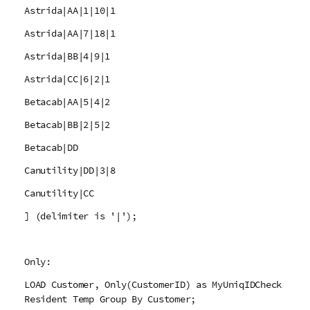
Astrida|AA|1|10|1
Astrida|AA|7|18|1
Astrida|BB|4|9|1
Astrida|CC|6|2|1
Betacab|AA|5|4|2
Betacab|BB|2|5|2
Betacab|DD
Canutility|DD|3|8
Canutility|CC
] (delimiter is '|');
Only:
LOAD Customer, Only(CustomerID) as MyUniqIDCheck
Resident Temp Group By Customer;