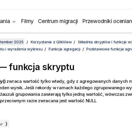
ania
Filmy
Centrum migracji
Przewodniki ocenian
ptember 2025
Korzystanie z QlikView
Składnia skryptów i funkcje 
ptu i wyrażenia wykresu
Funkcje agregacji
Podstawowe funkcje agre
— funkcja skryptu
y()
zwraca wartość tylko wtedy, gdy z agregowanych danych m
jeden wynik. Jeśli rekordy w ramach każdego zgrupowanego wyn
 klauzuli grupowania zawierają tylko jedną wartość, wówczas zwr
 przeciwnym razie zwracana jest wartość
NULL
)
pr