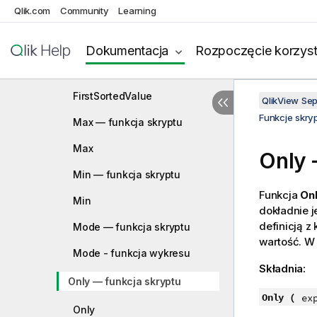
Qlik.com
Community
Learning
Funkcje agregacji
Podstawowe funkcje agregacji
Dokumentacja
Rozpoczęcie korzyst
FirstSortedValue — funkcja
skryptu
FirstSortedValue
QlikView Se
Funkcje skry
Max — funkcja skryptu
Max
Only 
Min — funkcja skryptu
Funkcja
Onl
Min
dokładnie 
definicją z
Mode — funkcja skryptu
wartość. W
Mode - funkcja wykresu
Składnia:
Only — funkcja skryptu
Only (
ex
Only