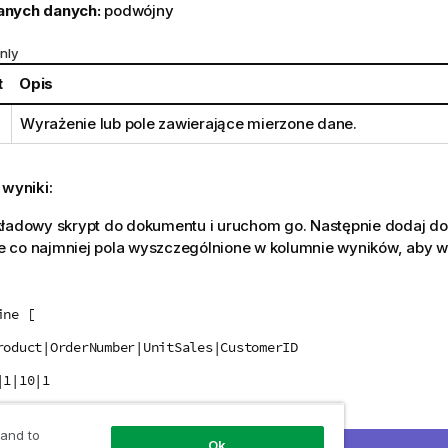
anych danych:
podwójny
nly
t
Opis
Wyrażenie lub pole zawierające mierzone dane.
 wyniki:
kładowy skrypt do dokumentu i uruchom go. Następnie dodaj d
 co najmniej pola wyszczególnione w kolumnie wyników, aby wy
ine [
roduct|OrderNumber|UnitSales|CustomerID
|1|10|1
|7|18|1
 and to
|4|9|1
Ok