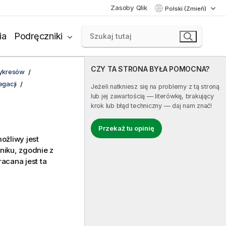
Zasoby Qlik
Polski (Zmień)
ia
Podręczniki
CZY TA STRONA BYŁA POMOCNA?
wykresów
gacji
Jeżeli natkniesz się na problemy z tą stroną
lub jej zawartością — literówkę, brakujący
krok lub błąd techniczny — daj nam znać!
Przekaż tu opinię
ożliwy jest
iku, zgodnie z
acana jest ta