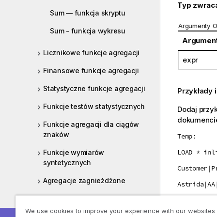
Typ zwrac
Sum — funkcja skryptu
Argumenty O
Sum - funkcja wykresu
Argumen
Licznikowe funkcje agregacji
expr
Finansowe funkcje agregacji
Statystyczne funkcje agregacji
Przykłady i
Funkcje testów statystycznych
Dodaj przy
dokumencie
Funkcje agregacji dla ciągów
znaków
Temp:
LOAD * inl
Funkcje wymiarów
syntetycznych
Customer|P
Agregacje zagnieżdżone
Astrida|AA
Astrida|AA
Aggr
We use cookies to improve your experience with our websites
Astrida|BB