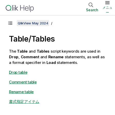
メニュ
Search
ー
QlikView May 2024
Table/Tables
The
Table
and
Tables
script keywords are used in
Drop
,
Comment
and
Rename
statements, as well as
a format specifier in
Load
statements.
Drop table
Comment table
Rename table
書式指定アイテム