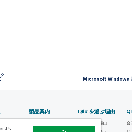
ック
に
Microsoft Wind
ス
製品案内
Qlik を選ぶ理由
Q
データ統合とデータ
ルプ ビデオ
Qlik を選ぶ理由
会
品質
 and to
loper
信頼性とセキュリテ
リ
Ok