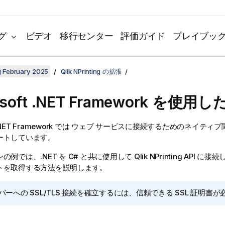
グ
ビデオ
移行センター
評価ガイド
プレイブッ
ng February 2025
Qlik NPrinting の拡張
soft .NET Framework
を使用し
.NET Framework
では ウェブ サービスに接続するためのネイティブ
ートしています。
ンの例では、
.NET
を C# と共に使用して
Qlik NPrinting
API に接続
トを取得する方法を説明します。
バーへの SSL/TLS 接続を確立するには、信頼できる SSL 証明書