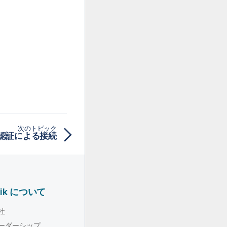
次のトピック
ows 認証による接続
lik について
社
ーダーシップ