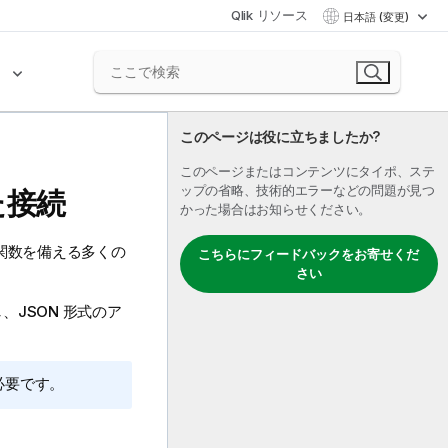
Qlik リソース
日本語 (変更)
ク
このページは役に立ちましたか?
このページまたはコンテンツにタイポ、ステ
ップの省略、技術的エラーなどの問題が見つ
た接続
かった場合はお知らせください。
関数を備える多くの
こちらにフィードバックをお寄せくだ
さい
し、
JSON
形式のア
が必要です。