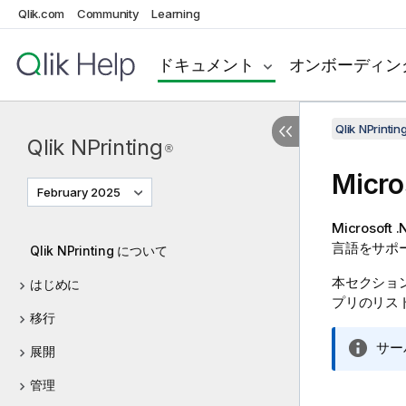
Qlik.com
Community
Learning
ドキュメント
オンボーディン
Qlik NPrinti
Qlik NPrinting
®
Micro
February 2025
Microsoft 
言語をサポ
Qlik NPrinting について
本セクショ
はじめに
プリのリス
移行
情
サー
展開
報
管理
メ