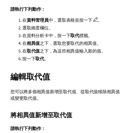
請執行下列動作：
在
資料管理員
中，選取表格並按一下
。
選取維度欄位。
在資料分析卡中，按一下
取代
標籤。
在
相異值
之下，選取您要取代的相異值。
在
取代值
之下，為這些相異值輸入新的值。
按一下
取代
。
編輯取代值
您可以將多個相異值新增至取代值、從取代值移除相異值
或變更取代值。
將相異值新增至取代值
請執行下列動作：