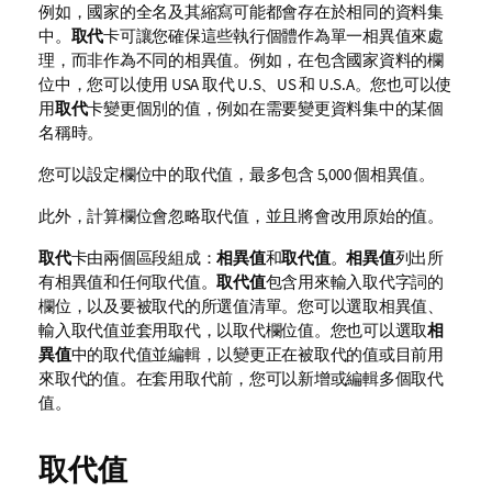
例如，國家的全名及其縮寫可能都會存在於相同的資料集
中。
取代
卡可讓您確保這些執行個體作為單一相異值來處
理，而非作為不同的相異值。例如，在包含國家資料的欄
位中，您可以使用
USA
取代
U.S
、
US
和
U.S.A
。您也可以使
用
取代
卡變更個別的值，例如在需要變更資料集中的某個
名稱時。
您可以設定欄位中的取代值，最多包含 5,000 個相異值。
此外，計算欄位會忽略取代值，並且將會改用原始的值。
取代
卡由兩個區段組成：
相異值
和
取代值
。
相異值
列出所
有相異值和任何取代值。
取代值
包含用來輸入取代字詞的
欄位，以及要被取代的所選值清單。您可以選取相異值、
輸入取代值並套用取代，以取代欄位值。您也可以選取
相
異值
中的取代值並編輯，以變更正在被取代的值或目前用
來取代的值。在套用取代前，您可以新增或編輯多個取代
值。
取代值