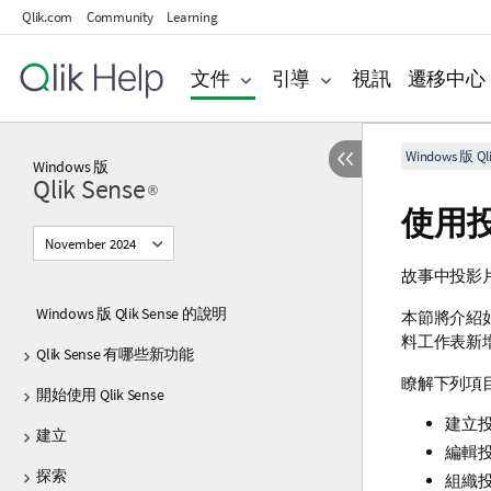
Qlik.com
Community
Learning
文件
引導
視訊
遷移中心
Windows 版 Qli
Windows
版
Qlik Sense
®
使用
November 2024
故事中投影
Windows 版 Qlik Sense 的說明
本節將介紹
料工作表新
Qlik Sense 有哪些新功能
瞭解下列項
開始使用 Qlik Sense
建立
建立
編輯
探索
組織