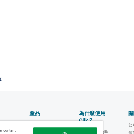
題
事
產品
為什麼使用
關
Qlik？
資料整合和品質
影片
公
er content
為什麼使用 Qlik
oper
領
Ok