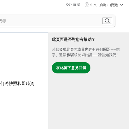
Qlik 資源
中文（台灣） (變更)
此頁面是否對您有幫助？
若您發現此頁面或其內容有任何問題——錯
字、遺漏步驟或技術錯誤——請告知我們！
在此留下意見回饋
如何將快照和即時資