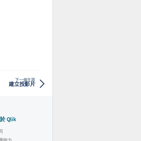
下一個主題
建立投影片
於 Qlik
司
導能力