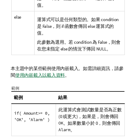
值。
else
運算式可以是任何類型的。如果
condition
是
False
，則
if
函數會傳回
else
運算式的
值。
此參數為選用。若
condition
為
False
，則會
在您未指定
else
的情況下傳回 NULL。
本主題中的某些範例使用內嵌載入。如需詳細資訊，請參
閱
使用內嵌載入以載入資料
。
範例
範例
結果
此運算式會測試數量是否為正數
if( Amount>= 0,
(0 或更大)，如果是，則會傳回
'OK', 'Alarm' )
OK
。如果數量小於 0，則會傳回
Alarm
。