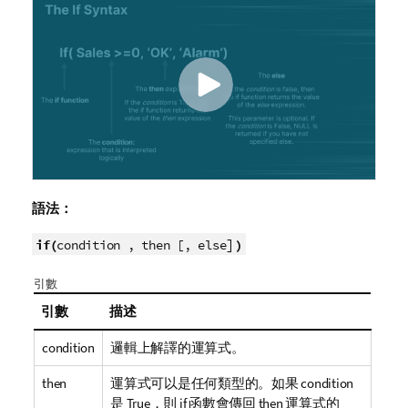
語法：
]
if(
)
condition , then [, else
引數
引數
描述
condition
邏輯上解譯的運算式。
then
運算式可以是任何類型的。如果
condition
是
True
，則
if
函數會傳回
then
運算式的