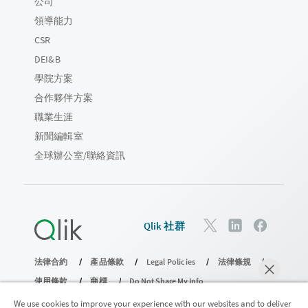
公司
領導能力
CSR
DEI&B
學院方案
合作夥伴方案
職業生涯
新聞編輯室
全球辦公室/聯絡資訊
Qlik 社群
法律合約
產品條款
Legal Policies
法律條規
使用條款
商標
Do Not Share My Info
© 1993-2026 QlikTech International AB。保留所有權利。
We use cookies to improve your experience with our websites and to deliver