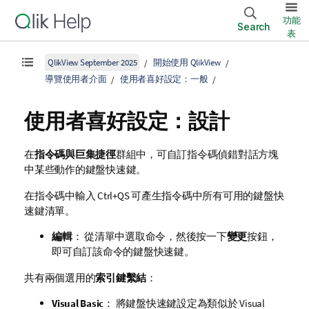
功能
Search
表
QlikView September 2025
開始使用 QlikView
導覽使用者介面
使用者喜好設定：一般
使用者喜好設定：設計
在
指令碼與巨集捷徑
群組中，可自訂指令碼偵錯對話方塊
中某些動作的鍵盤快速鍵。
在指令碼中輸入 Ctrl+QS 可產生指令碼中所有可用的鍵盤快
速鍵清單。
編輯
： 從清單中選取命令，然後按一下
變更
按鈕，
即可自訂該命令的鍵盤快速鍵。
共有兩個選用的
索引鍵繫結
：
Visual Basic
： 將鍵盤快速鍵設定為類似於 Visual