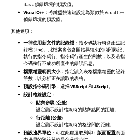
Basic 偵錯環境的預設值。
Visual C++
：將鍵盤快速鍵設定為類似於 Visual C++
偵錯環境的預設值。
其他選項：
一律使用新文件的記錄檔
：指令碼執行時會產生記
錄檔 (.log)。此檔案會包含開始與結束的時間戳記、
執行的指令碼行、指令碼行產生的列數，以及若指
令碼執行不成功所產生的錯誤訊息。
檔案精靈範例大小
：指定讀入表格檔案精靈的記錄
筆數，以分析正在讀取的表格。
預設指令碼引擎
：選擇
VBScript
和
JScript
。
設計格線設定
：
貼齊步驟 (公釐)
設定顯示設計格線時的貼齊點間的距離。
行距離 (公釐)
設定顯示設計格線時的格線間的距離。
預設邊界單位
：可在此處選取
列印：版面配置
頁面
中邊界的預設單位是公分或英吋。