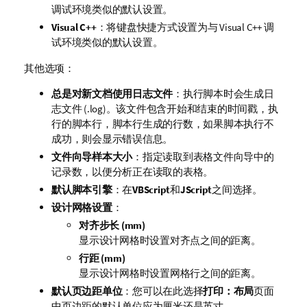
调试环境类似的默认设置。
Visual C++
：将键盘快捷方式设置为与 Visual C++ 调
试环境类似的默认设置。
其他选项：
总是对新文档使用日志文件
：执行脚本时会生成日
志文件 (.log)。该文件包含开始和结束的时间戳，执
行的脚本行，脚本行生成的行数，如果脚本执行不
成功，则会显示错误信息。
文件向导样本大小
：指定读取到表格文件向导中的
记录数，以便分析正在读取的表格。
默认脚本引擎
：在
VBScript
和
JScript
之间选择。
设计网格设置
：
对齐步长 (mm)
显示设计网格时设置对齐点之间的距离。
行距 (mm)
显示设计网格时设置网格行之间的距离。
默认页边距单位
：您可以在此选择
打印：布局
页面
中页边距的默认单位应为厘米还是英寸。