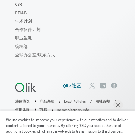
CSR
DEI&B
学术计划
合作伙伴计划
职业生涯
编辑部
全球办公室/联系方式
Qlik 社区
法律协议
产品条款
Legal Policies
法律条规
使用条款
商标
Do Not Share My Info
版权所有 © 1993-2026 QlikTech International AB。保留所有权利。
We use cookies to improve your experience with our websites and to deliver
content tailored to your interests. By clicking ‘Ok’, you accept the use of
additional cookies which may involve data transmission to third parties.