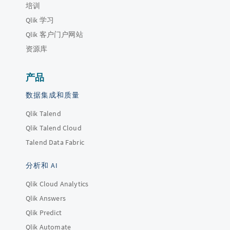
培训
Qlik 学习
Qlik 客户门户网站
资源库
产品
数据集成和质量
Qlik Talend
Qlik Talend Cloud
Talend Data Fabric
分析和 AI
Qlik Cloud Analytics
Qlik Answers
Qlik Predict
Qlik Automate