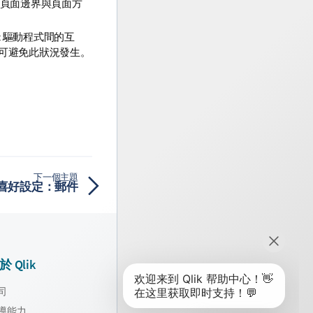
頁面邊界與頁面方
ript 驅動程式間的互
可避免此狀況發生。
下一個主題
喜好設定：郵件
於 Qlik
司
導能力