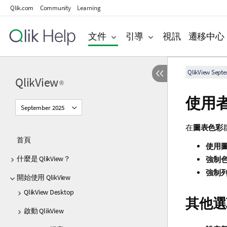
Qlik.com
Community
Learning
文件
引導
視訊
遷移中心
QlikView Sept
QlikView
®
使用
September 2025
在
圖表色彩
首頁
使用
什麼是 QlikView？
強制
強制
開始使用 QlikView
QlikView Desktop
其他選
啟動 QlikView