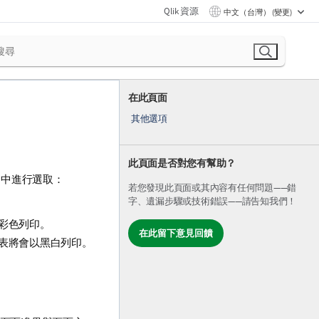
Qlik 資源
中文（台灣） (變更)
在此頁面
其他選項
此頁面是否對您有幫助？
定中進行選取：
若您發現此頁面或其內容有任何問題——錯
字、遺漏步驟或技術錯誤——請告知我們！
彩色列印。
在此留下意見回饋
表將會以黑白列印。