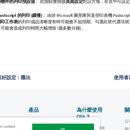
新物件的列印預設值
： 此按鈕會開啟
頁面設定
對話方塊，在其中可設定
ostscript 的列印 (緩慢)
： 由於 Microsoft 圖形庫與某些印表機 Postsc
列印工作表
的列印成品清晰度有時可能會不如預期。勾選此替代選項就
可能會造成列印時間大幅增加 (最多數分鐘)。
題
喜好設定：匯出
使用者
產品
為什麼使用
關
Qlik？
資料整合和品質
影片
公
er content
為什麼使用 Qlik
oper
領
Ok