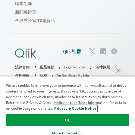
職業生涯
新聞編輯室
全球辦公室/聯絡資訊
Qlik 社群
法律合約
產品條款
Legal Policies
法律條規
使用條款
商標
Do Not Share My Info
© 1993-2026 QlikTech International AB。保留所有權利。
We use cookies to improve your experience with our websites and to deliver
content tailored to your interests. By clicking ‘Ok’, you accept the use of
additional cookies which may involve data transmission to third parties.
Refer to our Privacy & Cookie Notice or click ‘More Information’ for details
加入分析現代化計畫
on cookie usage on our sites.
Privacy & Cookie Notice
立即聊天
透過分析現代化程式進行現代化而不犧牲寶貴的 QlikView 應用
Ok
程式。
按一下這裡
取得更多資訊或聯繫：
ampquestions@qlik.com
More Information