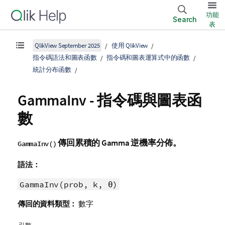
功能
Search
表
QlikView September 2025
使用 QlikView
指令碼語法和圖表函數
指令碼和圖表運算式中的函數
統計分布函數
GammaInv - 指令碼與圖表函
數
傳回累積的 Gamma 逆機率分佈。
GammaInv()
語法：
GammaInv(prob, k, θ)
傳回的資料類型：
數字