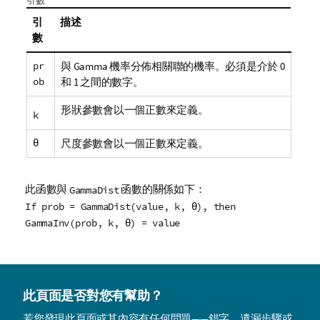
引數
引
描述
數
pr
與 Gamma 機率分佈相關聯的機率。必須是介於 0
ob
和 1 之間的數字。
形狀參數會以一個正數來定義。
k
θ
尺度參數會以一個正數來定義。
此函數與
函數的關係如下：
GammaDist
If prob = GammaDist(value, k, θ), then
GammaInv(prob, k, θ) = value
此頁面是否對您有幫助？
若您發現此頁面或其內容有任何問題——錯字、遺漏步驟或