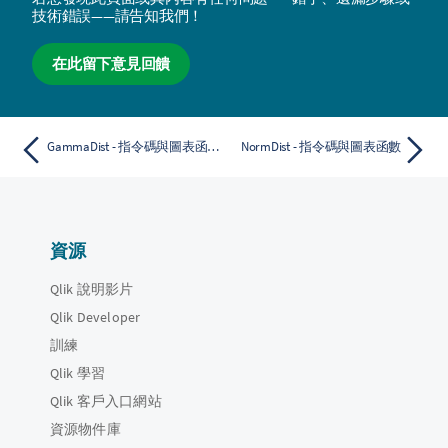
技術錯誤——請告知我們！
在此留下意見回饋
GammaDist - 指令碼與圖表函數
NormDist - 指令碼與圖表函數
資源
Qlik 說明影片
Qlik Developer
訓練
Qlik 學習
Qlik 客戶入口網站
資源物件庫