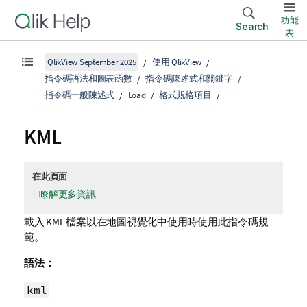
功能
Search
表
QlikView September 2025
使用 QlikView
指令碼語法和圖表函數
指令碼陳述式和關鍵字
指令碼一般陳述式
Load
格式規格項目
KML
在此頁面
瞭解更多資訊
載入
KML
檔案以在地圖視覺化中使用時使用此指令碼規
範。
語法：
kml