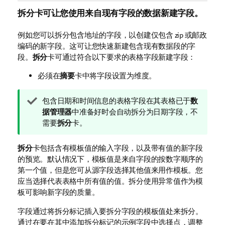
拆分
卡可让您使用来自现有字段的数据新建字段。
例如您可以拆分包含地址的字段，以创建仅包含 zip 或邮政
编码的新字段。这可让您快速新建包含现有数据段的字
段。
拆分
卡可通过符合以下要求的表格字段新建字段：
必须在
摘要
卡中将字段设置为维度。
提
包含日期和时间信息的表格字段在其表格已于
数
示
据管理器
中准备好时会自动拆分为日期字段，不
注
需要
拆分
卡。
释
拆分
卡包括含有模板值的输入字段，以及带有值的新字段
的预览。默认情况下，模板值是来自字段的按数字顺序的
第一个值，但是您可从源字段选择其他值来用作模板。您
应当选择代表表格中所有值的值。拆分使用异常值作为模
板可影响新字段的质量。
字段通过将拆分标记插入要拆分字段的模板值处来拆分。
通过在要在其中添加拆分标记的示例字段中选择点，调整