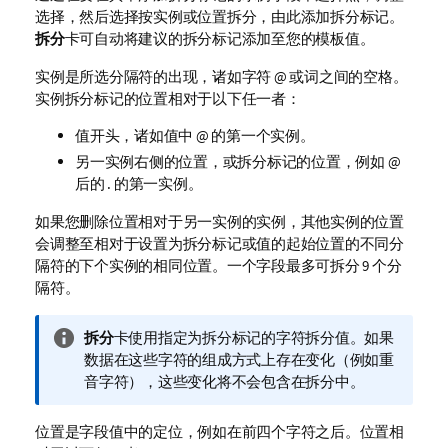
选择，然后选择按实例或位置拆分，由此添加拆分标记。
拆分
卡可自动将建议的拆分标记添加至您的模板值。
实例是所选分隔符的出现，诸如字符
@
或词之间的空格。
实例拆分标记的位置相对于以下任一者：
值开头，诸如值中
@
的第一个实例。
另一实例右侧的位置，或拆分标记的位置，例如
@
后的
.
的第一实例。
如果您删除位置相对于另一实例的实例，其他实例的位置
会调整至相对于设置为拆分标记或值的起始位置的不同分
隔符的下个实例的相同位置。一个字段最多可拆分 9 个分
隔符。
信
拆分
卡使用指定为拆分标记的字符拆分值。如果
息
数据在这些字符的组成方式上存在变化（例如重
注
音字符），这些变化将不会包含在拆分中。
释
位置是字段值中的定位，例如在前四个字符之后。位置相