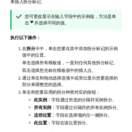
来插入拆分标记。
提
您可更改显示在输入字段中的示例值，方法是单
示
击
并选择不同的值。
注
释
执行以下操作：
在
拆分
卡中，单击您要在其中添加拆分标记的示例
值中的位置。
单击选择所有模板值，一直到任何其他拆分标记。
双击选择您光标在模板值中的插入点。
通过单击和拖动选择选项卡或突出显示您要选择的
部分来调整您的选择。
单击和您要应用的拆分种类对应的按钮：
此实例
：字段通过所选的分隔符实例拆分。
所有实例
：字段通过分隔符的所有实例拆分。
这些位置
：字段在选择项的任一侧拆分。
此位置
：字段在该位置拆分。