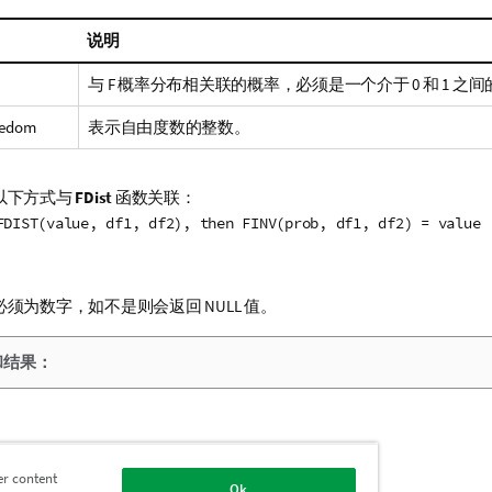
说明
与
F
概率分布相关联的概率，必须是一个介于 0 和 1 之
eedom
表示自由度数的整数。
以下方式与
FDist
函数关联：
FDIST(value, df1, df2), then FINV(prob, df1, df2) = value
必须为数字，如不是则会返回
NULL
值。
和结果：
情
er content
Ok