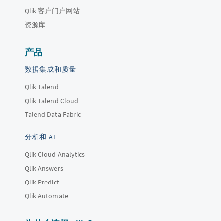
Qlik 客户门户网站
资源库
产品
数据集成和质量
Qlik Talend
Qlik Talend Cloud
Talend Data Fabric
分析和 AI
Qlik Cloud Analytics
Qlik Answers
Qlik Predict
Qlik Automate