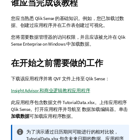
谁应当完成该教程
您应当熟悉
Qlik Sense
的基础知识。例如，您已加载过数
据、创建过应用程序并在工作表创建过可视化。
您将需要数据管理器的访问权限，并且应该被允许在
Qlik
Sense Enterprise on Windows
中加载数据。
在开始之前需要做的工作
下载该应用程序并将
QVF
文件上传至
Qlik Sense
：
Insight Advisor 和商业逻辑教程应用程序
此应用程序包含数据文件
TutorialData.xlsx
。上传应用程序
Qlik Sense。
打开应用程序并导航至
数据加载编辑器
。单击
加载数据
可加载应用程序数据。
信
为了演示通过日历期间可能进行的相对比较，
息
TutorialData.xlsx
包含未来日期的数据。应用程序