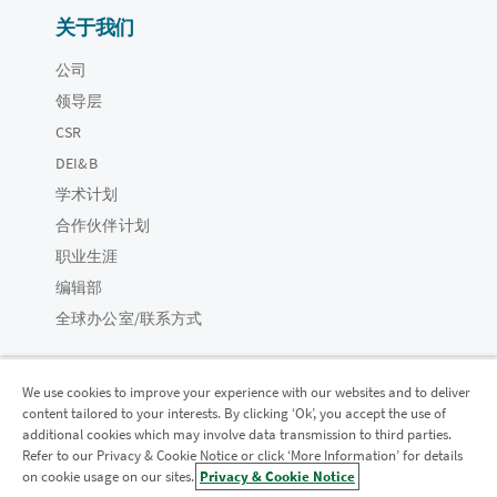
关于我们
公司
领导层
CSR
DEI&B
学术计划
合作伙伴计划
职业生涯
编辑部
全球办公室/联系方式
We use cookies to improve your experience with our websites and to deliver
content tailored to your interests. By clicking ‘Ok’, you accept the use of
Qlik 社区
additional cookies which may involve data transmission to third parties.
Refer to our Privacy & Cookie Notice or click ‘More Information’ for details
on cookie usage on our sites.
Privacy & Cookie Notice
法律协议
产品条款
Legal Policies
法律条规