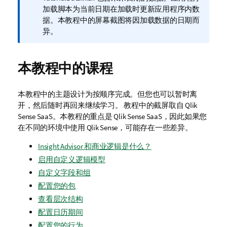
注
加载脚本为当前日期在加载时更新应用程序内数
释
据。本教程中的屏幕截图将因加载数据的日期而
异。
本教程中的课程
本教程中的主题设计为按顺序完成。但您也可以暂时离
开，然后随时再回来继续学习。
教程中的截屏取自
Qlik
Sense SaaS
。本教程的重点是
Qlik Sense SaaS
，因此如果您
在不同的环境中使用
Qlik Sense
，可能存在一些差异。
Insight Advisor 和商业逻辑是什么？
启用自定义逻辑模型
自定义字段和组
配置您的包
查看层次结构
配置日历期间
配置您的行为