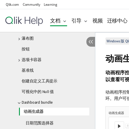
Qlik.com
Community
Learning
表格
文本和图片
文档
引导
视频
迁移中心
树形图
瀑布图
Windows 版 Qli
按钮
动画
选项卡容器
基准线
动画程序
以查看可
创建自定义工具提示
可视化中的 Null 值
动画程序控
环。用户可
Dashboard bundle
动画生成器
动画生成器
日期范围选择器