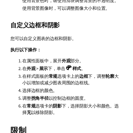
使用背景色时，请使用滑块调整背景的不透明度。
使用背景图像时，可以调整图像大小和位置。
自定义边框和阴影
您可以自定义图表的边框和阴影。
执行以下操作：
在属性面板中，展开
外观
部分。
在
外观
>
展示
下，单击
样式
。
在样式面板的
常规
选项卡上的
边框
下，调整
轮廓
大
小以增加或减少图表周围的边框线。
选择边框的颜色。
调整
拐角半径
以控制边框的圆度。
在
常规
选项卡的
阴影
下，选择阴影大小和颜色。选
择
无
以移除阴影。
限制