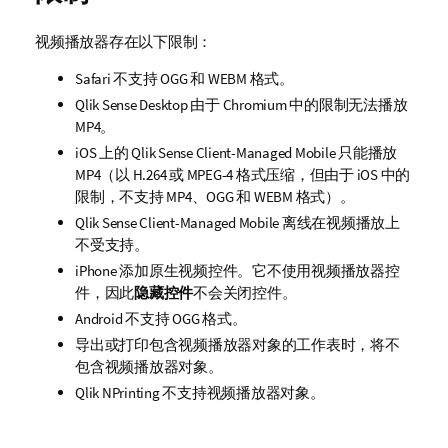
视频播放器存在以下限制：
Safari
不支持
OGG
和
WEBM
格式。
Qlik Sense Desktop
由于
Chromium
中的限制无法播放
MP4
。
iOS
上的
Qlik Sense Client-Managed Mobile
只能播放
MP4
（以
H.264
或
MPEG-4
格式压缩，但由于
iOS
中的
限制，不支持
MP4
、
OGG
和
WEBM
格式）。
Qlik Sense Client-Managed Mobile
离线在视频播放上
不受支持。
iPhone
添加原生视频控件。它不使用视频播放器控
件，因此
隐藏控件
不会关闭控件。
Android 不支持
OGG
格式。
导出或打印包含视频播放器对象的工作表时，将不
包含视频播放器对象。
Qlik NPrinting
不支持视频播放器对象。