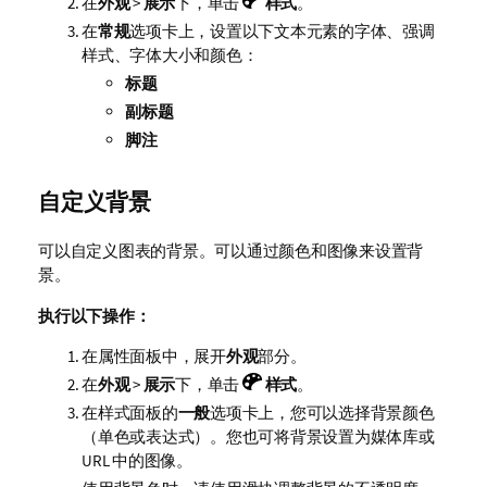
在
外观
>
展示
下，单击
样式
。
在
常规
选项卡上，设置以下文本元素的字体、强调
样式、字体大小和颜色：
标题
副标题
脚注
自定义背景
可以自定义图表的背景。可以通过颜色和图像来设置背
景。
执行以下操作：
在属性面板中，展开
外观
部分。
在
外观
>
展示
下，单击
样式
。
在样式面板的
一般
选项卡上，您可以选择背景颜色
（单色或表达式）。您也可将背景设置为媒体库或
URL 中的图像。