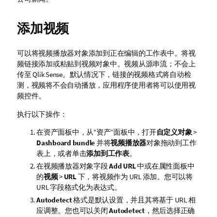
添加视频
可以将视频播放器对象添加到正在编辑的工作表中。将视
频链接添加或粘贴到视频对象中。视频从源串流；不会上
传至
Qlik Sense
。默认情况下，链接的视频格式将自动检
测，视频将不会自动播放，应用程序使用者将可以使用视
频控件。
执行以下操作：
在资产面板中，从“资产”面板中，打开
自定义对象
>
Dashboard bundle
并将
视频播放器
对象拖动到工作
表上，或者单击
添加到工作表
。
在视频播放器对象字段
Add URL
中或在属性面板中
的
视频
>
URL
下，将视频作为
URL
添加。您可以将
URL
字段格式化为表达式。
Autodetect
格式是默认设置，并且其将基于
URL
相
应调整。您也可以关闭
Autodetect
，然后选择正确