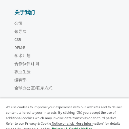
关于我们
公司
领导层
CSR
DEI&B
学术计划
合作伙伴计划
职业生涯
编辑部
全球办公室/联系方式
We use cookies to improve your experience with our websites and to deliver
content tailored to your interests. By clicking ‘Ok’, you accept the use of
Qlik 社区
additional cookies which may involve data transmission to third parties.
Refer to our Privacy & Cookie Notice or click ‘More Information’ for details
on cookie usage on our sites.
Privacy & Cookie Notice